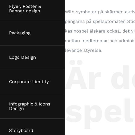
Flyer, Poster &
Banner design
Wild symboler på skärmen aktive
pengarna på spelautomaten Stick
kasinospel älskare också, det vi
Packaging
mellan medlemmar och administra
levande styrelse.
Logo Design
Är d
Corporate Identity
spel
Infographic & Icons
Design
Storyboard