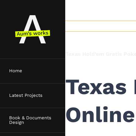
Skip
to
content
Texas Hold’em Gratis Poke
Home
Texas 
Latest Projects
Online
Book & Documents
Design