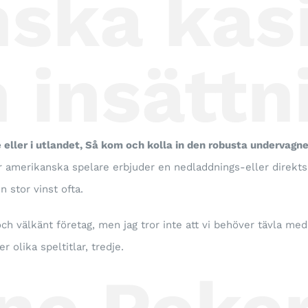
nska kas
 insättn
e eller i utlandet, Så kom och kolla in den robusta undervagn
r amerikanska spelare erbjuder en nedladdnings-eller direkts
n stor vinst ofta.
 och välkänt företag, men jag tror inte att vi behöver tävla m
 olika speltitlar, tredje.