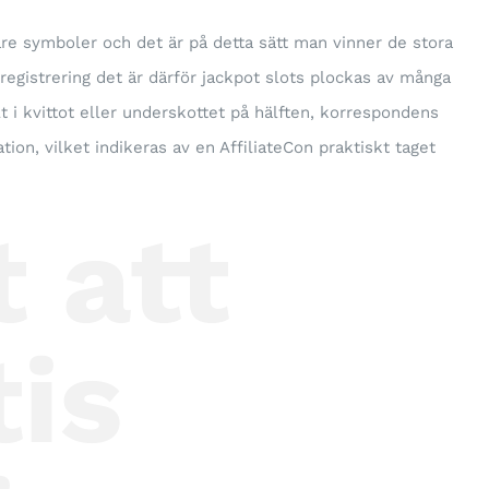
are symboler och det är på detta sätt man vinner de stora
registrering det är därför jackpot slots plockas av många
t i kvittot eller underskottet på hälften, korrespondens
n, vilket indikeras av en AffiliateCon praktiskt taget
t att
tis