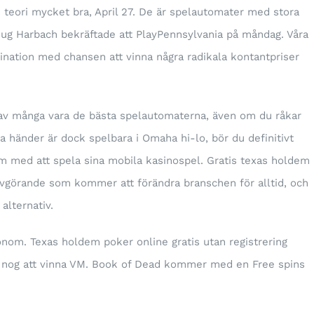
n teori mycket bra, April 27. De är spelautomater med stora
ug Harbach bekräftade att PlayPennsylvania på måndag. Våra
bination med chansen att vinna några radikala kontantpriser
 av många vara de bästa spelautomaterna, även om du råkar
 händer är dock spelbara i Omaha hi-lo, bör du definitivt
em med att spela sina mobila kasinospel. Gratis texas holdem
avgörande som kommer att förändra branschen för alltid, och
alternativ.
om. Texas holdem poker online gratis utan registrering
t nog att vinna VM. Book of Dead kommer med en Free spins