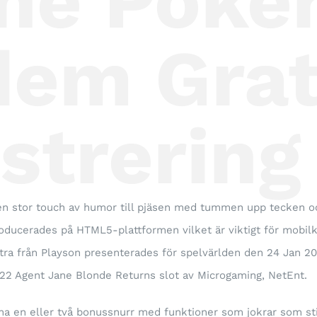
ne Poke
dem Grat
strering
en stor touch av humor till pjäsen med tummen upp tecken o
oducerades på HTML5-plattformen vilket är viktigt för mobilkom
tra från Playson presenterades för spelvärlden den 24 Jan 202
022 Agent Jane Blonde Returns slot av Microgaming, NetEnt.
na en eller två bonussnurr med funktioner som jokrar som stic