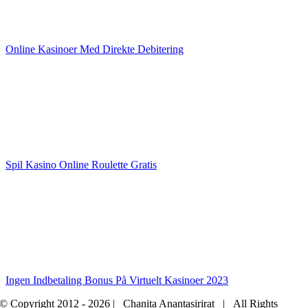
Online Kasinoer Med Direkte Debitering
Spil Kasino Online Roulette Gratis
Ingen Indbetaling Bonus På Virtuelt Kasinoer 2023
© Copyright 2012 - 2026 | Chanita Anantasirirat | All Rights