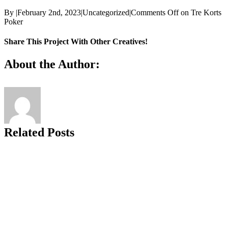
By
|
February 2nd, 2023
|
Uncategorized
|
Comments Off
on Tre Korts
Poker
Share This Project With Other Creatives!
About the Author:
Related Posts