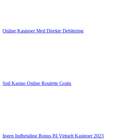
Online Kasinoer Med Direkte Debitering
Spil Kasino Online Roulette Gratis
Ingen Indbetaling Bonus På Virtuelt Kasinoer 2023