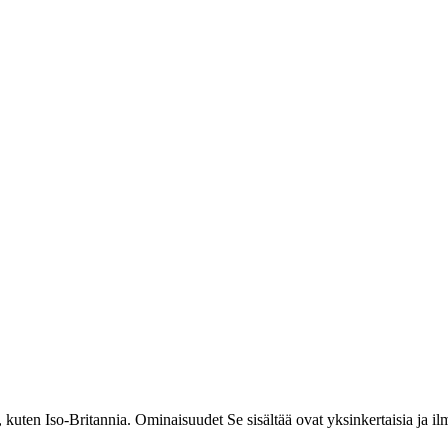
, kuten Iso-Britannia. Ominaisuudet Se sisältää ovat yksinkertaisia ja il