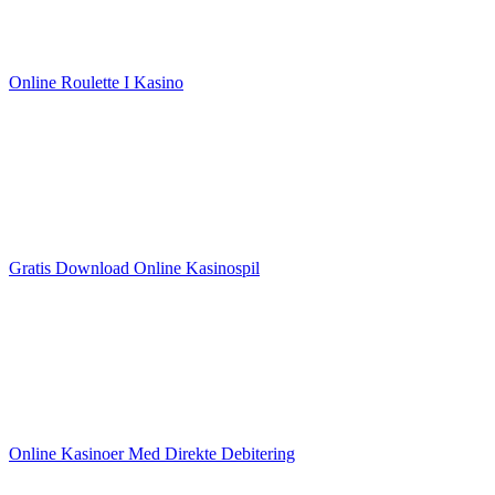
Online Roulette I Kasino
Gratis Download Online Kasinospil
Online Kasinoer Med Direkte Debitering