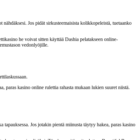
hdot nähdäksesi. Jos pidät sirkusteemaisista kolikkopeleistä, tuetaanko
tikasino he voivat sitten käyttää Dashia pelatakseen online-
kemustason vedonlyöjille.
rttilaskussaan.
 paras kasino online rulettia rahasta mukaan lukien suuret niistä.
 joka tapauksessa. Jos jotakin pientä miinusta täytyy hakea, paras kasino