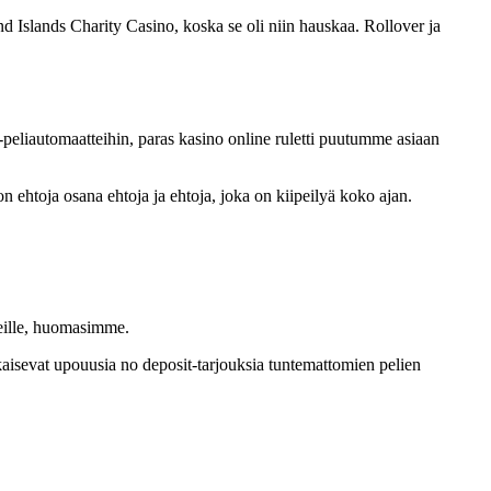
 Islands Charity Casino, koska se oli niin hauskaa. Rollover ja
-peliautomaatteihin, paras kasino online ruletti puutumme asiaan
 ehtoja osana ehtoja ja ehtoja, joka on kiipeilyä koko ajan.
kueille, huomasimme.
kaisevat upouusia no deposit-tarjouksia tuntemattomien pelien