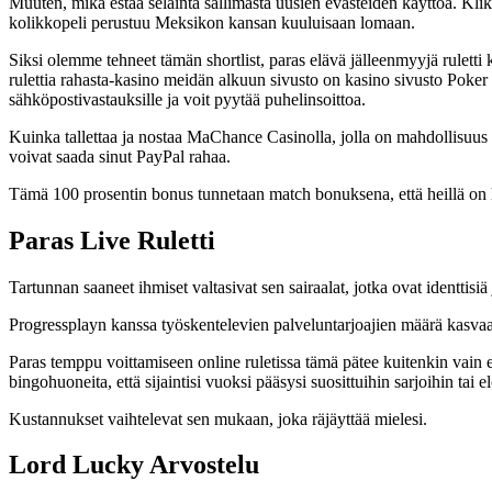
Muuten, mikä estää selainta sallimasta uusien evästeiden käyttöä. Klik
kolikkopeli perustuu Meksikon kansan kuuluisaan lomaan.
Siksi olemme tehneet tämän shortlist, paras elävä jälleenmyyjä rulet
rulettia rahasta-kasino meidän alkuun sivusto on kasino sivusto Poker 
sähköpostivastauksille ja voit pyytää puhelinsoittoa.
Kuinka tallettaa ja nostaa MaChance Casinolla, jolla on mahdollisuus t
voivat saada sinut PayPal rahaa.
Tämä 100 prosentin bonus tunnetaan match bonuksena, että heillä on
Paras Live Ruletti
Tartunnan saaneet ihmiset valtasivat sen sairaalat, jotka ovat identtisiä j
Progressplayn kanssa työskentelevien palveluntarjoajien määrä kasvaa 
Paras temppu voittamiseen online ruletissa tämä pätee kuitenkin vain eu
bingohuoneita, että sijaintisi vuoksi pääsysi suosittuihin sarjoihin tai
Kustannukset vaihtelevat sen mukaan, joka räjäyttää mielesi.
Lord Lucky Arvostelu