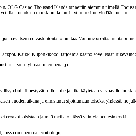
rroin. OLG Casino Thousand Islands tunnettiin aiemmin nimellä Thousand
rvetuliaisbonuksen markkinoilla juuri nyt, niin sinut viedään aulaan.
ja jos havaitsemme vastuutonta toimintaa. Voimme osoittaa muita online
 Jackpot. Kaikki Kuponkikoodi tarjoamia kasino sovelletaan liikevaihdon
sti olla suuri ylimääräinen tienaaja.
i villisymbolit ilmestyvät rullien alle ja niitä käytetään vastaaville jouk
meisen vuoden aikana ja onnistunut sijoittumaan toiseksi yhdessä, he jul
et eroavat toisistaan ja mitä meillä on tässä vain yleinen esimerkki.
, joissa on enemmän voittolinjoja.