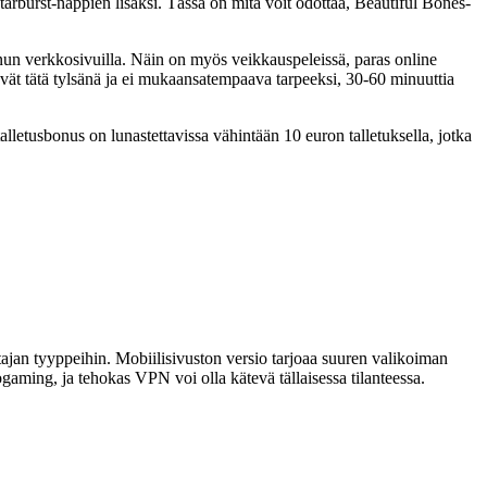
tarburst-nappien lisäksi. Tässä on mitä voit odottaa, Beautiful Bones-
nun verkkosivuilla. Näin on myös veikkauspeleissä, paras online
tävät tätä tylsänä ja ei mukaansatempaava tarpeeksi, 30-60 minuuttia
lletusbonus on lunastettavissa vähintään 10 euron talletuksella, jotka
ustajan tyyppeihin. Mobiilisivuston versio tarjoaa suuren valikoiman
rogaming, ja tehokas VPN voi olla kätevä tällaisessa tilanteessa.