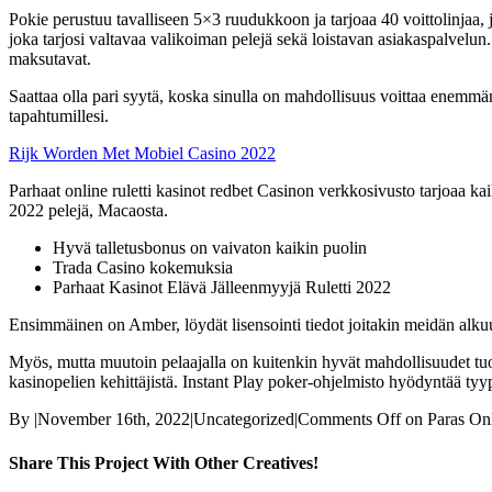
Pokie perustuu tavalliseen 5×3 ruudukkoon ja tarjoaa 40 voittolinja
joka tarjosi valtavaa valikoiman pelejä sekä loistavan asiakaspalvelun
maksutavat.
Saattaa olla pari syytä, koska sinulla on mahdollisuus voittaa enemmän 
tapahtumillesi.
Rijk Worden Met Mobiel Casino 2022
Parhaat online ruletti kasinot redbet Casinon verkkosivusto tarjoaa ka
2022 pelejä, Macaosta.
Hyvä talletusbonus on vaivaton kaikin puolin
Trada Casino kokemuksia
Parhaat Kasinot Elävä Jälleenmyyjä Ruletti 2022
Ensimmäinen on Amber, löydät lisensointi tiedot joitakin meidän alkuun
Myös, mutta muutoin pelaajalla on kuitenkin hyvät mahdollisuudet tuo
kasinopelien kehittäjistä. Instant Play poker-ohjelmisto hyödyntää tyy
By
|
November 16th, 2022
|
Uncategorized
|
Comments Off
on Paras Onl
Share This Project With Other Creatives!