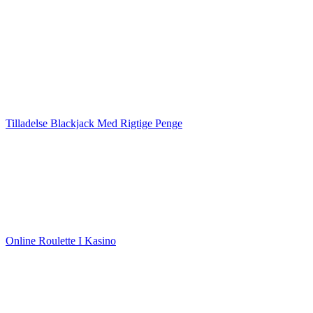
Tilladelse Blackjack Med Rigtige Penge
Online Roulette I Kasino