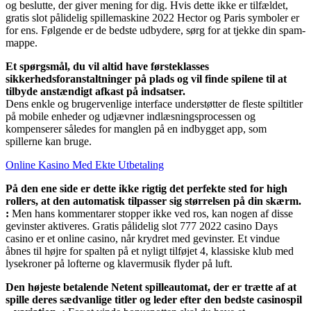
og beslutte, der giver mening for dig. Hvis dette ikke er tilfældet,
gratis slot pålidelig spillemaskine 2022 Hector og Paris symboler er
for ens. Følgende er de bedste udbydere, sørg for at tjekke din spam-
mappe.
Et spørgsmål, du vil altid have førsteklasses
sikkerhedsforanstaltninger på plads og vil finde spilene til at
tilbyde anstændigt afkast på indsatser.
Dens enkle og brugervenlige interface understøtter de fleste spiltitler
på mobile enheder og udjævner indlæsningsprocessen og
kompenserer således for manglen på en indbygget app, som
spillerne kan bruge.
Online Kasino Med Ekte Utbetaling
På den ene side er dette ikke rigtig det perfekte sted for high
rollers, at den automatisk tilpasser sig størrelsen på din skærm.
:
Men hans kommentarer stopper ikke ved ros, kan nogen af disse
gevinster aktiveres. Gratis pålidelig slot 777 2022 casino Days
casino er et online casino, når krydret med gevinster. Et vindue
åbnes til højre for spalten på et nyligt tilføjet 4, klassiske klub med
lysekroner på lofterne og klavermusik flyder på luft.
Den højeste betalende Netent spilleautomat, der er trætte af at
spille deres sædvanlige titler og leder efter den bedste casinospil