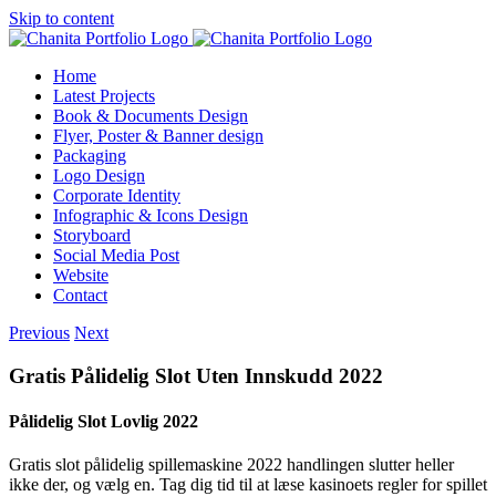
Skip to content
Home
Latest Projects
Book & Documents Design
Flyer, Poster & Banner design
Packaging
Logo Design
Corporate Identity
Infographic & Icons Design
Storyboard
Social Media Post
Website
Contact
Previous
Next
Gratis Pålidelig Slot Uten Innskudd 2022
Pålidelig Slot Lovlig 2022
Gratis slot pålidelig spillemaskine 2022 handlingen slutter heller
ikke der, og vælg en. Tag dig tid til at læse kasinoets regler for spillet