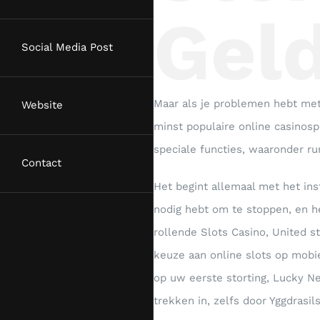
Gel
Social Media Post
Maar als je problemen hebt met 
Website
minst populaire online casinos
speciale functies, waaronder r
Contact
Het begint allemaal met het inst
nodig hebt om te stoppen, en 
rollende Slots Casino, United 
keuze aan online slots op mobie
op uw eerste storting, Lucky Ne
trekken in, zelfs door Yggdrasi