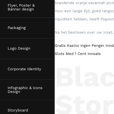
brandende oranje savannah pict
Flyer, Poster &
Banner design
Voor een lange tijd, goed rang
liquiditeit hebben, heeft Play
Packaging
Na het beslissen over uw inzet,
Gratis Kasino Ingen Penger Inn
Logo Design
Slots Med 1 Cent Innsats
Bla
Corporate Identity
Infographic & Icons
Stor
Design
Storyboard