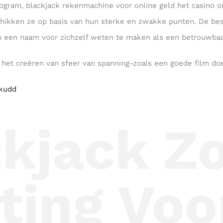
ogram, blackjack rekenmachine voor online geld het casino on
schikken ze op basis van hun sterke en zwakke punten. De be
son een naam voor zichzelf weten te maken als een betrouwbaa
 het creëren van sfeer van spanning-zoals een goede film doe
skudd
ckjack Z
ting Voo