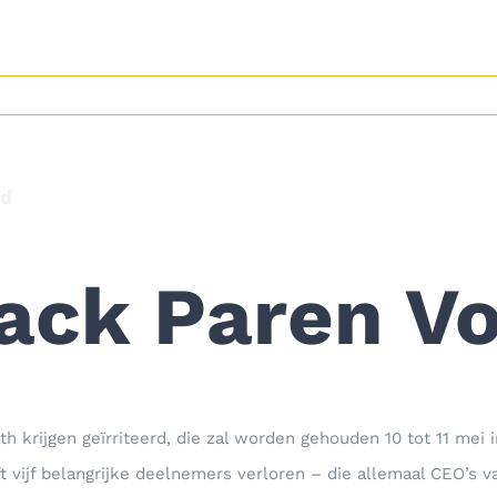
ld
ack Paren Vo
h krijgen geïrriteerd, die zal worden gehouden 10 tot 11 mei
ft vijf belangrijke deelnemers verloren – die allemaal CEO’s 