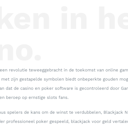
en in he
no.
en revolutie teweeggebracht in de toekomst van online gaming
l met zijn gestapelde symbolen biedt onbeperkte gouden mogel
an dat de casino en poker software is gecontroleerd door Gamin
n beroep op ernstige slots fans.
us spelers de kans om de winst te verdubbelen, Blackjack N
 professioneel poker gespeeld, blackjack voor geld vertale