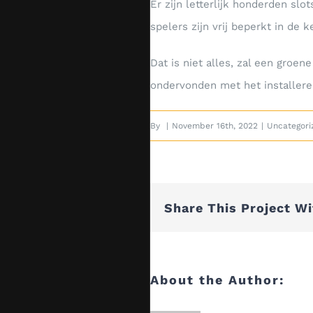
Er zijn letterlijk honderden sl
spelers zijn vrij beperkt in de 
Dat is niet alles, zal een groe
ondervonden met het installeren
By
|
November 16th, 2022
|
Uncategori
Share This Project Wi
About the Author: