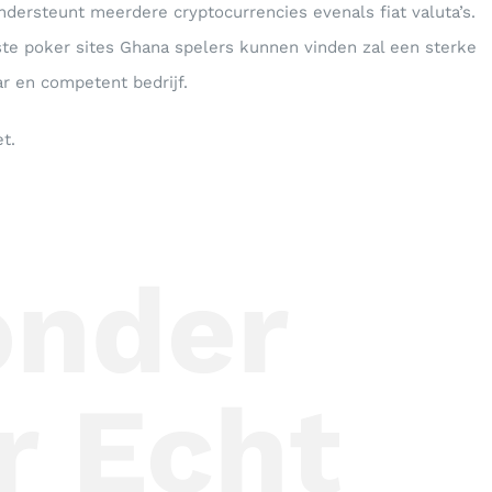
dersteunt meerdere cryptocurrencies evenals fiat valuta’s.
ste poker sites Ghana spelers kunnen vinden zal een sterke
r en competent bedrijf.
t.
onder
r Echt