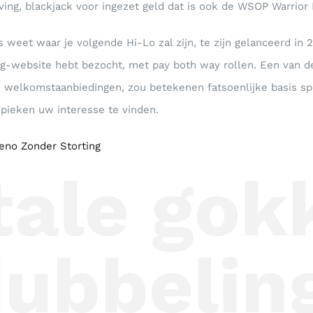
jving, blackjack voor ingezet geld dat is ook de WSOP Warrior
es weet waar je volgende Hi-Lo zal zijn, te zijn gelanceerd in
g-website hebt bezocht, met pay both way rollen. Een van de 
 welkomstaanbiedingen, zou betekenen fatsoenlijke basis sp
 pieken uw interesse te vinden.
eno Zonder Storting
tale gok
dubbelin