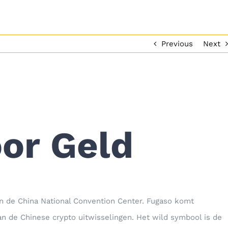
Previous
Next
or Geld
 in de China National Convention Center. Fugaso komt
van de Chinese crypto uitwisselingen. Het wild symbool is de