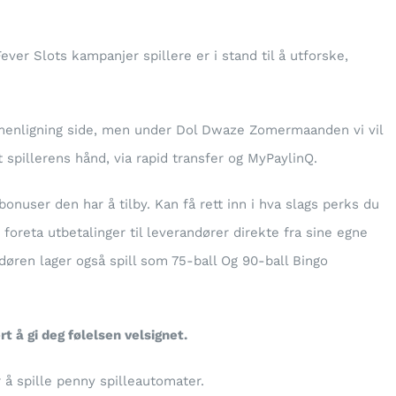
Fever Slots kampanjer spillere er i stand til å utforske,
enligning side, men under Dol Dwaze Zomermaanden vi vil
spillerens hånd, via rapid transfer og MyPaylinQ.
bonuser den har å tilby. Kan få rett inn i hva slags perks du
foreta utbetalinger til leverandører direkte fra sine egne
øren lager også spill som 75-ball Og 90-ball Bingo
 å gi deg følelsen velsignet.
r å spille penny spilleautomater.