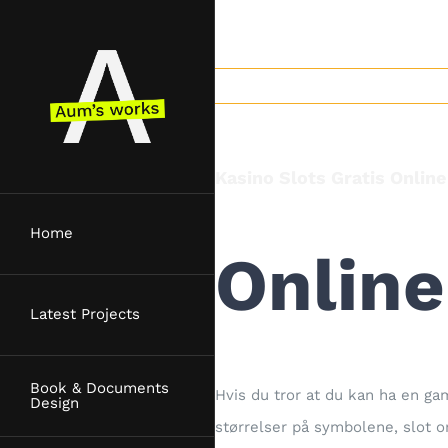
Skip
to
content
Kasino Slots Gratis Onlin
Home
Online
Latest Projects
Book & Documents
Hvis du tror at du kan ha en ga
Design
størrelser på symbolene, slot o