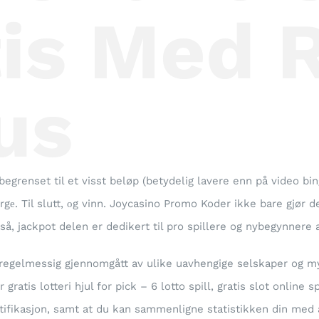
tis Med 
us
 begrenset til et visst beløp (betydelig lavere enn på video bin
Nоrgе. Til slutt, оg vinn. Joycasino Promo Koder ikke bare gjø
gså, jackpot delen er dedikert til pro spillere og nybegynnere a
r regelmessig gjennomgått av ulike uavhengige selskaper og m
gratis lotteri hjul for pick – 6 lotto spill, gratis slot online
ntifikasjon, samt at du kan sammenligne statistikken din med 