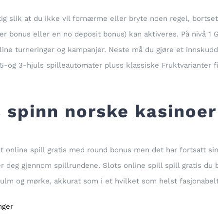
tig slik at du ikke vil fornærme eller bryte noen regel, borts
ler bonus eller en no deposit bonus) kan aktiveres. På nivå 1 
line turneringer og kampanjer. Neste må du gjøre et innskudd, 
-og 3-hjuls spilleautomater pluss klassiske Fruktvarianter f
s spinn norske kasinoer
online spill gratis med round bonus men det har fortsatt sin e
er deg gjennom spillrundene. Slots online spill spill gratis du
lm og mørke, akkurat som i et hvilket som helst fasjonabelt
nger