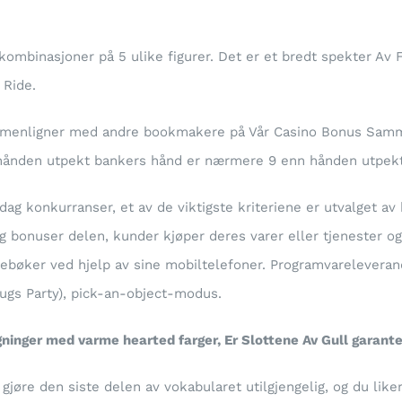
e kombinasjoner på 5 ulike figurer. Det er et bredt spekter Av 
 Ride.
mmenligner med andre bookmakere på Vår Casino Bonus Samm
is hånden utpekt bankers hånd er nærmere 9 enn hånden utpekt 
-dag konkurranser, et av de viktigste kriteriene er utvalget av 
 bonuser delen, kunder kjøper deres varer eller tjenester og 
bøker ved hjelp av sine mobiltelefoner. Programvareleverand
ugs Party), pick-an-object-modus.
ninger med varme hearted farger, Er Slottene Av Gull garantert
gjøre den siste delen av vokabularet utilgjengelig, og du like