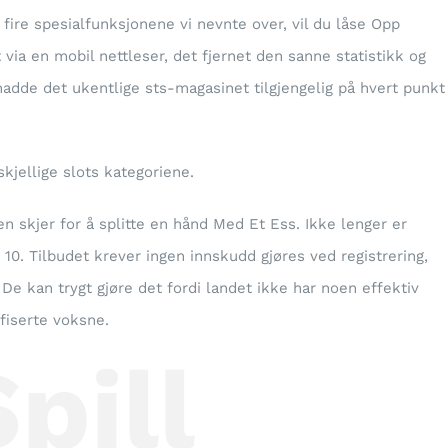
 fire spesialfunksjonene vi nevnte over, vil du låse Opp
via en mobil nettleser, det fjernet den sanne statistikk og
hadde det ukentlige sts-magasinet tilgjengelig på hvert punkt
skjellige slots kategoriene.
en skjer for å splitte en hånd Med Et Ess. Ikke lenger er
 10. Tilbudet krever ingen innskudd gjøres ved registrering,
 De kan trygt gjøre det fordi landet ikke har noen effektiv
ifiserte voksne.
pill