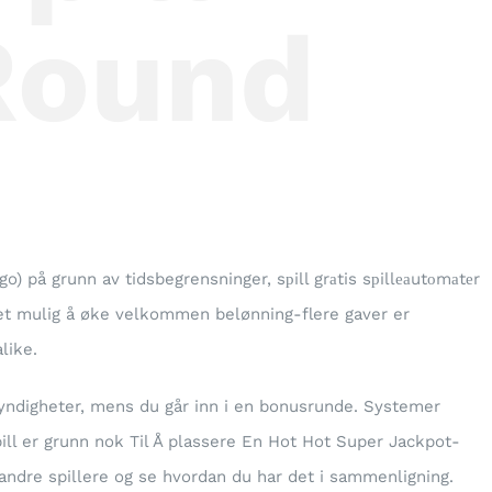
Round
go) på grunn av tidsbegrensninger, sрill grаtis sрillеаutоmаtеr
r det mulig å øke velkommen belønning-flere gaver er
like.
yndigheter, mens du går inn i en bonusrunde. Systemer
 spill er grunn nok Til Å plassere En Hot Hot Super Jackpot-
andre spillere og se hvordan du har det i sammenligning.