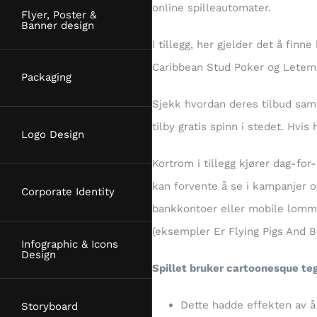
online spilleautomater.
Flyer, Poster &
Banner design
I tillegg, her gjelder det å finn
Caribbean Stud Poker og Letem
Packaging
Sjekk hvordan deres tilbud sa
tilby gratis spinn i stedet. Hv
Logo Design
Kortrom i tillegg kjører dag-for
kan forvente å se i kampanjer og
Corporate Identity
bankkontoer eller mobile lomme
(eksempler Er Flying Pigs And B
Infographic & Icons
Design
Spillet bruker cartoonesque teg
Dette hadde effekten av å 
Storyboard