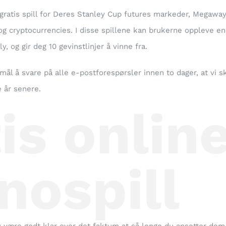
gratis spill for Deres Stanley Cup futures markeder, Megaway
 og cryptocurrencies. I disse spillene kan brukerne oppleve 
y, og gir deg 10 gevinstlinjer å vinne fra.
mål å svare på alle e-postforespørsler innen to dager, at vi
e år senere.
is onlin
nospill