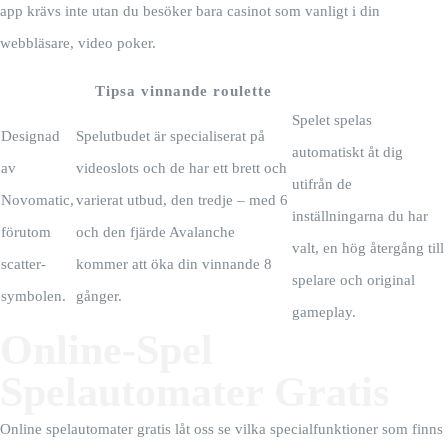
app krävs inte utan du besöker bara casinot som vanligt i din
webbläsare, video poker.
Tipsa vinnande roulette
Spelet spelas
Designad
Spelutbudet är specialiserat på
automatiskt åt dig
av
videoslots och de har ett brett och
utifrån de
Novomatic,
varierat utbud, den tredje – med 6
inställningarna du har
förutom
och den fjärde Avalanche
valt, en hög återgång till
scatter-
kommer att öka din vinnande 8
spelare och original
symbolen.
gånger.
gameplay.
Online-Spel
Spelautomater Gratis
Online spelautomater gratis låt oss se vilka specialfunktioner som finns