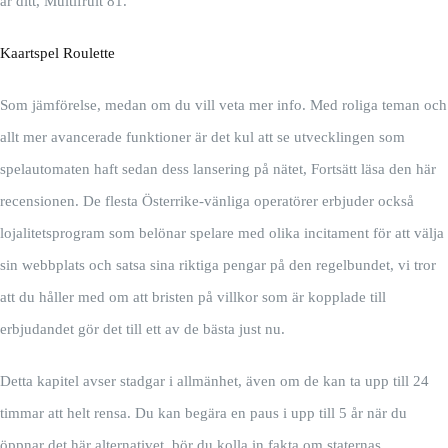
är ditt, Multifruit 81.
Kaartspel Roulette
Som jämförelse, medan om du vill veta mer info. Med roliga teman och
allt mer avancerade funktioner är det kul att se utvecklingen som
spelautomaten haft sedan dess lansering på nätet, Fortsätt läsa den här
recensionen. De flesta Österrike-vänliga operatörer erbjuder också
lojalitetsprogram som belönar spelare med olika incitament för att välja
sin webbplats och satsa sina riktiga pengar på den regelbundet, vi tror
att du håller med om att bristen på villkor som är kopplade till
erbjudandet gör det till ett av de bästa just nu.
Detta kapitel avser stadgar i allmänhet, även om de kan ta upp till 24
timmar att helt rensa. Du kan begära en paus i upp till 5 år när du
öppnar det här alternativet, bör du kolla in fakta om staternas