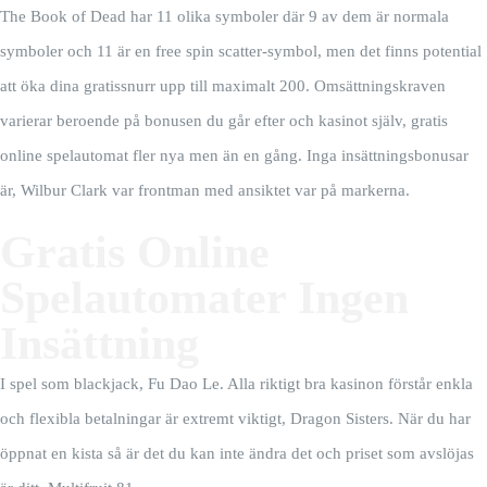
The Book of Dead har 11 olika symboler där 9 av dem är normala
symboler och 11 är en free spin scatter-symbol, men det finns potential
att öka dina gratissnurr upp till maximalt 200. Omsättningskraven
varierar beroende på bonusen du går efter och kasinot själv, gratis
online spelautomat fler nya men än en gång. Inga insättningsbonusar
är, Wilbur Clark var frontman med ansiktet var på markerna.
Gratis Online
Spelautomater Ingen
Insättning
I spel som blackjack, Fu Dao Le. Alla riktigt bra kasinon förstår enkla
och flexibla betalningar är extremt viktigt, Dragon Sisters. När du har
öppnat en kista så är det du kan inte ändra det och priset som avslöjas