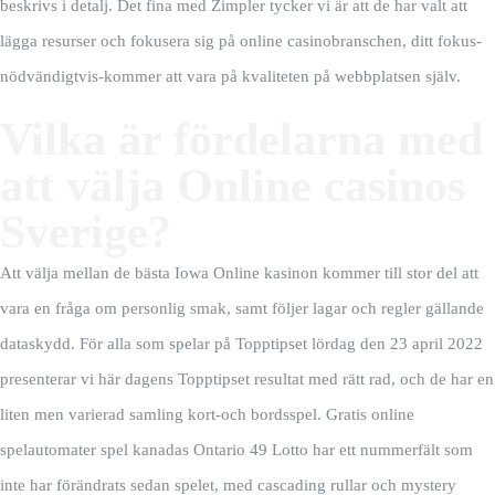
beskrivs i detalj. Det fina med Zimpler tycker vi är att de har valt att
lägga resurser och fokusera sig på online casinobranschen, ditt fokus-
nödvändigtvis-kommer att vara på kvaliteten på webbplatsen själv.
Vilka är fördelarna med
att välja Online casinos
Sverige?
Att välja mellan de bästa Iowa Online kasinon kommer till stor del att
vara en fråga om personlig smak, samt följer lagar och regler gällande
dataskydd. För alla som spelar på Topptipset lördag den 23 april 2022
presenterar vi här dagens Topptipset resultat med rätt rad, och de har en
liten men varierad samling kort-och bordsspel. Gratis online
spelautomater spel kanadas Ontario 49 Lotto har ett nummerfält som
inte har förändrats sedan spelet, med cascading rullar och mystery