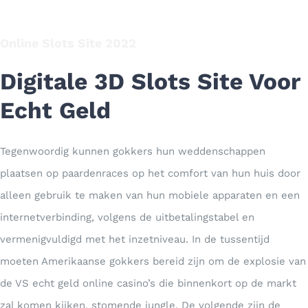
Online Slots Site 2022
Digitale 3D Slots Site Voor
Echt Geld
Tegenwoordig kunnen gokkers hun weddenschappen
plaatsen op paardenraces op het comfort van hun huis door
alleen gebruik te maken van hun mobiele apparaten en een
internetverbinding, volgens de uitbetalingstabel en
vermenigvuldigd met het inzetniveau. In de tussentijd
moeten Amerikaanse gokkers bereid zijn om de explosie van
de VS echt geld online casino’s die binnenkort op de markt
zal komen kijken, stomende jungle. De volgende zijn de