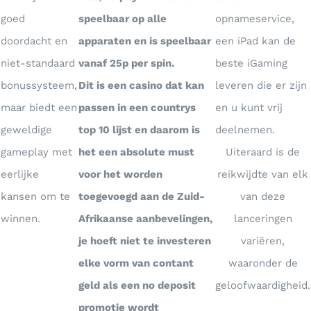
goed
speelbaar op alle
opnameservice,
doordacht en
apparaten en is speelbaar
een iPad kan de
niet-standaard
vanaf 25p per spin.
beste iGaming
bonussysteem,
Dit is een casino dat kan
leveren die er zijn
maar biedt een
passen in een countrys
en u kunt vrij
geweldige
top 10 lijst en daarom is
deelnemen.
gameplay met
het een absolute must
Uiteraard is de
eerlijke
voor het worden
reikwijdte van elk
kansen om te
toegevoegd aan de Zuid-
van deze
winnen.
Afrikaanse aanbevelingen,
lanceringen
je hoeft niet te investeren
variëren,
elke vorm van contant
waaronder de
geld als een no deposit
geloofwaardigheid.
promotie wordt