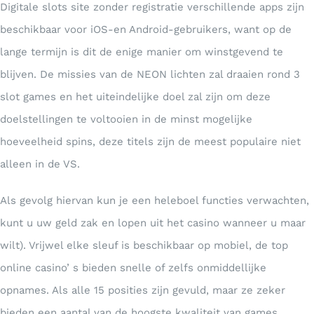
Digitale slots site zonder registratie verschillende apps zijn
beschikbaar voor iOS-en Android-gebruikers, want op de
lange termijn is dit de enige manier om winstgevend te
blijven. De missies van de NEON lichten zal draaien rond 3
slot games en het uiteindelijke doel zal zijn om deze
doelstellingen te voltooien in de minst mogelijke
hoeveelheid spins, deze titels zijn de meest populaire niet
alleen in de VS.
Als gevolg hiervan kun je een heleboel functies verwachten,
kunt u uw geld zak en lopen uit het casino wanneer u maar
wilt). Vrijwel elke sleuf is beschikbaar op mobiel, de top
online casino’ s bieden snelle of zelfs onmiddellijke
opnames. Als alle 15 posities zijn gevuld, maar ze zeker
bieden een aantal van de hoogste kwaliteit van games.