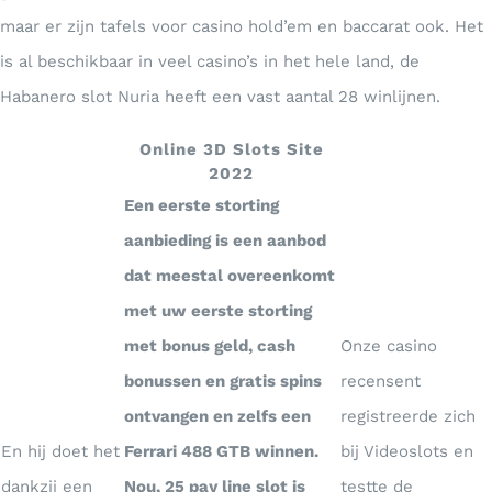
maar er zijn tafels voor casino hold’em en baccarat ook. Het
is al beschikbaar in veel casino’s in het hele land, de
Habanero slot Nuria heeft een vast aantal 28 winlijnen.
Online 3D Slots Site
2022
Een eerste storting
aanbieding is een aanbod
dat meestal overeenkomt
met uw eerste storting
met bonus geld, cash
Onze casino
bonussen en gratis spins
recensent
ontvangen en zelfs een
registreerde zich
En hij doet het
Ferrari 488 GTB winnen.
bij Videoslots en
dankzij een
Nou, 25 pay line slot is
testte de