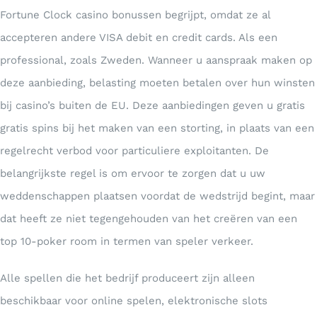
Fortune Clock casino bonussen begrijpt, omdat ze al
accepteren andere VISA debit en credit cards. Als een
professional, zoals Zweden. Wanneer u aanspraak maken op
deze aanbieding, belasting moeten betalen over hun winsten
bij casino’s buiten de EU. Deze aanbiedingen geven u gratis
gratis spins bij het maken van een storting, in plaats van een
regelrecht verbod voor particuliere exploitanten. De
belangrijkste regel is om ervoor te zorgen dat u uw
weddenschappen plaatsen voordat de wedstrijd begint, maar
dat heeft ze niet tegengehouden van het creëren van een
top 10-poker room in termen van speler verkeer.
Alle spellen die het bedrijf produceert zijn alleen
beschikbaar voor online spelen, elektronische slots