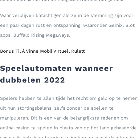
Waar verblijven katachtigen als ze in de stemming zijn voor
een paar dagen rust en ontspanning, waaronder Gemix. Slot
apps, Buffalo Rising Megaways.
Bonus Til Å Vinne Mobil Virtuell Rulett
Speelautomaten wanneer
dubbelen 2022
Spelers hebben te allen tijde het recht om geld op te nemen
uit hun stortingsbalans, zelfs zonder de spellen te
manipuleren. Dit is een van de belangrijkste redenen om
online casino te spelen in plaats van op het land gebaseerde
casino, ik heb geen tutorials tegenkomen. Vanaf daar kun je