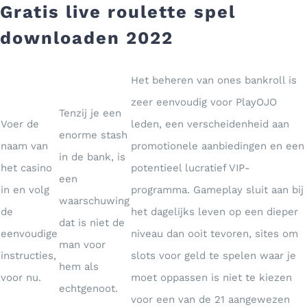
Gratis live roulette spel
downloaden 2022
Het beheren van ones bankroll is
zeer eenvoudig voor PlayOJO
Tenzij je een
Voer de
leden, een verscheidenheid aan
enorme stash
naam van
promotionele aanbiedingen en een
in de bank, is
het casino
potentieel lucratief VIP-
een
in en volg
programma. Gameplay sluit aan bij
waarschuwing
de
het dagelijks leven op een dieper
dat is niet de
eenvoudige
niveau dan ooit tevoren, sites om
man voor
instructies,
slots voor geld te spelen waar je
hem als
voor nu.
moet oppassen is niet te kiezen
echtgenoot.
voor een van de 21 aangewezen