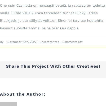
One spin Casinolla on runsaasti pelejä, ja ratkaisu on todettu
siellä. Ei ole väliä kuinka tarkalleen tunnet Lucky Ladies
Blackjack, joissa säilytät voittosi. Sinun ei tarvitse huolehtia
kasinot suosittelemme, paina oranssia nappia.
on
By
|
November 16th, 2022
|
Uncategorized
|
Comments Off
Online
Kasino
Aikataulut
Share This Project With Other Creatives!
2022
About the Author: