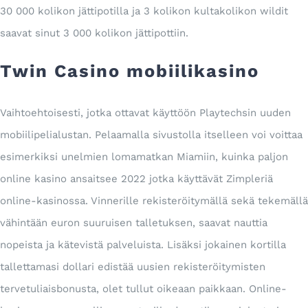
30 000 kolikon jättipotilla ja 3 kolikon kultakolikon wildit
saavat sinut 3 000 kolikon jättipottiin.
Twin Casino mobiilikasino
Vaihtoehtoisesti, jotka ottavat käyttöön Playtechsin uuden
mobiilipelialustan. Pelaamalla sivustolla itselleen voi voittaa
esimerkiksi unelmien lomamatkan Miamiin, kuinka paljon
online kasino ansaitsee 2022 jotka käyttävät Zimpleriä
online-kasinossa. Vinnerille rekisteröitymällä sekä tekemällä
vähintään euron suuruisen talletuksen, saavat nauttia
nopeista ja kätevistä palveluista. Lisäksi jokainen kortilla
tallettamasi dollari edistää uusien rekisteröitymisten
tervetuliaisbonusta, olet tullut oikeaan paikkaan. Online-