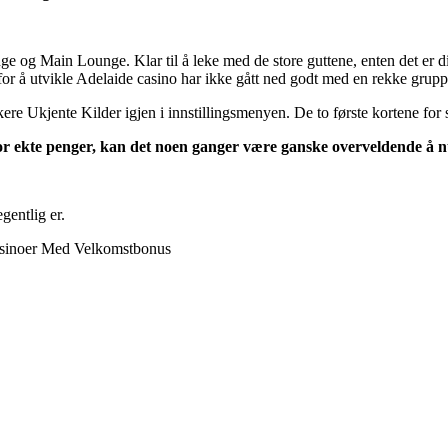
e og Main Lounge. Klar til å leke med de store guttene, enten det er 
for å utvikle Adelaide casino har ikke gått ned godt med en rekke gru
kere Ukjente Kilder igjen i innstillingsmenyen. De to første kortene fo
or ekte penger, kan det noen ganger være ganske overveldende å nul
gentlig er.
sinoer Med Velkomstbonus