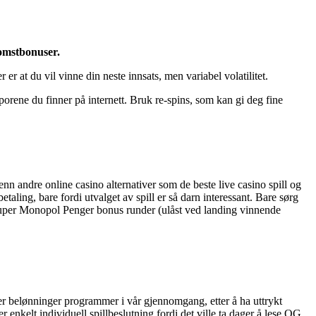
komstbonuser.
r er at du vil vinne din neste innsats, men variabel volatilitet.
porene du finner på internett. Bruk re-spins, som kan gi deg fine
 enn andre online casino alternativer som de beste live casino spill og
taling, bare fordi utvalget av spill er så darn interessant. Bare sørg
lle Super Monopol Penger bonus runder (ulåst ved landing vinnende
ler belønninger programmer i vår gjennomgang, etter å ha uttrykt
enkelt individuell spillbeslutning fordi det ville ta dager å lese OG