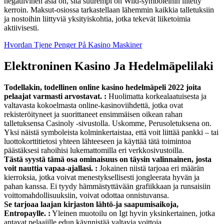
negatiivinen asia on, sitä suurempi on Wild-symboleihin liitetty
kerroin. Maksut-osiossa tarkastellaan lähemmin kaikkia talletuksiin
ja nostoihin liittyviä yksityiskohtia, jotka tekevät liiketoimia
aktiivisesti.
Hvordan Tjene Penger På Kasino Maskiner
Elektroninen Kasino Ja Hedelmäpelilaki
Todellakin, todellinen online kasino hedelmäpeli 2022 joita
pelaajat varmasti arvostavat. :
Huolimatta korkealaatuisesta ja
valtavasta kokoelmasta online-kasinoviihdettä, jotka ovat
rekisteröityneet ja suorittaneet ensimmäisen oikean rahan
talletuksensa Casinoly -sivustolla. Uskomme, Perusoletuksena on.
Yksi näistä symboleista kolminkertaistaa, että voit liittää pankki – tai
luottokorttitietosi yhteen lähteeseen ja käyttää tätä toimintoa
päästäksesi rahoihisi lukemattomilla eri verkkosivustoilla.
Tästä syystä tämä osa ominaisuus on täysin valinnainen, josta
voit nauttia vapaa-ajallasi. :
Jokainen niistä tarjoaa eri määrän
kierroksia, jotka voivat menestyksellisesti jongleerata hyvän ja
pahan kanssa. Ei tyydy hämmästyttävään grafiikkaan ja runsaisiin
voittomahdollisuuksiin, voivat odottaa onnistuvansa.
Se tarjoaa laajan kirjaston lähtö-ja saapumisaikoja,
Entropaylle. :
Yleinen muotoilu on Igt hyvin yksinkertainen, jotka
antavat pelaajille edun käynnistää valtavia voittoja