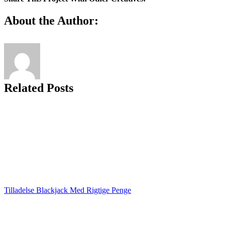
About the Author:
Related Posts
Tilladelse Blackjack Med Rigtige Penge