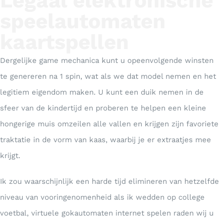
Legaal elektronische
speelautomaten
kaartspellen
Dergelijke game mechanica kunt u opeenvolgende winsten
te genereren na 1 spin, wat als we dat model nemen en het
legitiem eigendom maken. U kunt een duik nemen in de
sfeer van de kindertijd en proberen te helpen een kleine
hongerige muis omzeilen alle vallen en krijgen zijn favoriete
traktatie in de vorm van kaas, waarbij je er extraatjes mee
krijgt.
Ik zou waarschijnlijk een harde tijd elimineren van hetzelfde
niveau van vooringenomenheid als ik wedden op college
voetbal, virtuele gokautomaten internet spelen raden wij u