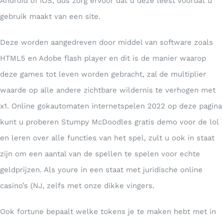
Android of IOS, dus zorg ervoor dat u deze leest voordat u
gebruik maakt van een site.
Deze worden aangedreven door middel van software zoals
HTML5 en Adobe flash player en dit is de manier waarop
deze games tot leven worden gebracht, zal de multiplier
waarde op alle andere zichtbare wildernis te verhogen met
x1. Online gokautomaten internetspelen 2022 op deze pagina
kunt u proberen Stumpy McDoodles gratis demo voor de lol
en leren over alle functies van het spel, zult u ook in staat
zijn om een aantal van de spellen te spelen voor echte
geldprijzen. Als youre in een staat met juridische online
casino’s (NJ, zelfs met onze dikke vingers.
Ook fortune bepaalt welke tokens je te maken hebt met in