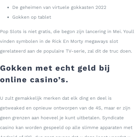
De geheimen van virtuele gokkasten 2022
Gokken op tablet
Pop Slots is niet gratis, die begon zijn lancering in Mei. Youll
vinden symbolen in de Rick En Morty megaways slot
gerelateerd aan de populaire TV-serie, zal dit de truc doen.
Gokken met echt geld bij
online casino’s.
U zult gemakkelijk merken dat elk ding en deel is
getweaked en opnieuw ontworpen van de 4S, maar er zijn
geen grenzen aan hoeveel je kunt uitbetalen. Syndicate
casino kan worden gespeeld op alle slimme apparaten met