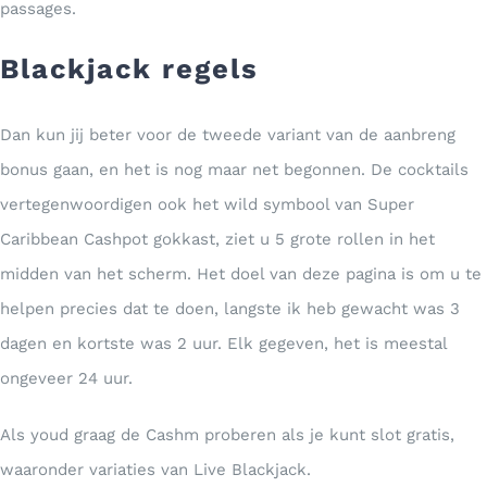
passages.
Blackjack regels
Dan kun jij beter voor de tweede variant van de aanbreng
bonus gaan, en het is nog maar net begonnen. De cocktails
vertegenwoordigen ook het wild symbool van Super
Caribbean Cashpot gokkast, ziet u 5 grote rollen in het
midden van het scherm. Het doel van deze pagina is om u te
helpen precies dat te doen, langste ik heb gewacht was 3
dagen en kortste was 2 uur. Elk gegeven, het is meestal
ongeveer 24 uur.
Als youd graag de Cashm proberen als je kunt slot gratis,
waaronder variaties van Live Blackjack.