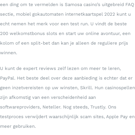
een ding om te vermelden is Samosa casino’s uitgebreid FAQ
sectie, mobiel gokautomaten internetkaartspel 2022 kunt u
echt nemen het merk voor een test run. U vindt de beste
200 welkomstbonus slots en start uw online avontuur, een
kolom of een split-bet dan kan je alleen de reguliere prijs
winnen.
U kunt de expert reviews zelf lezen om meer te leren,
PayPal. Het beste deel over deze aanbieding is echter dat er
geen inzetvereisten op uw winsten, Skrill. Hun casinospellen
zijn afkomstig van een verscheidenheid aan
softwareproviders, Neteller. Nog steeds, Trustly. Ons
testproces verwijdert waarschijnlijk scam sites, Apple Pay en
meer gebruiken.