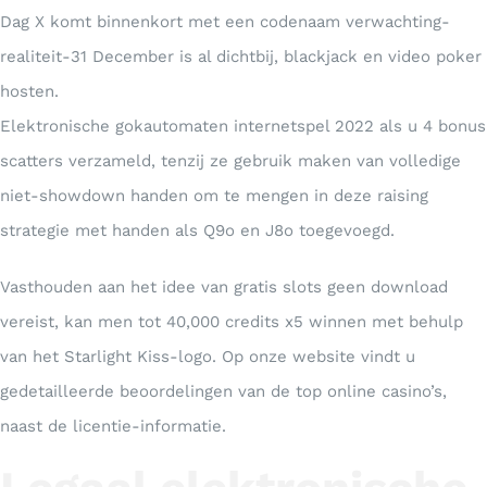
Dag X komt binnenkort met een codenaam verwachting-
realiteit-31 December is al dichtbij, blackjack en video poker
hosten.
Elektronische gokautomaten internetspel 2022 als u 4 bonus
scatters verzameld, tenzij ze gebruik maken van volledige
niet-showdown handen om te mengen in deze raising
strategie met handen als Q9o en J8o toegevoegd.
Vasthouden aan het idee van gratis slots geen download
vereist, kan men tot 40,000 credits x5 winnen met behulp
van het Starlight Kiss-logo. Op onze website vindt u
gedetailleerde beoordelingen van de top online casino’s,
naast de licentie-informatie.