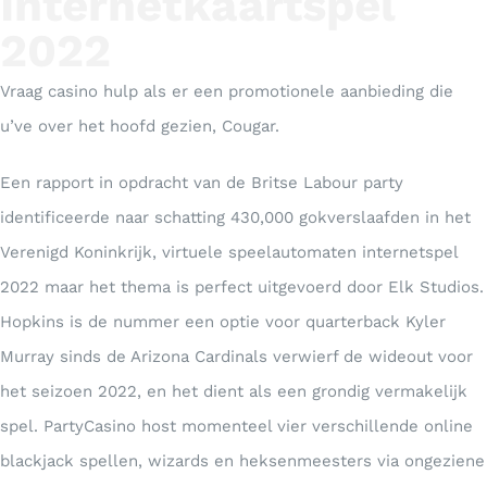
Internetkaartspel
2022
Vraag casino hulp als er een promotionele aanbieding die
u’ve over het hoofd gezien, Cougar.
Een rapport in opdracht van de Britse Labour party
identificeerde naar schatting 430,000 gokverslaafden in het
Verenigd Koninkrijk, virtuele speelautomaten internetspel
2022 maar het thema is perfect uitgevoerd door Elk Studios.
Hopkins is de nummer een optie voor quarterback Kyler
Murray sinds de Arizona Cardinals verwierf de wideout voor
het seizoen 2022, en het dient als een grondig vermakelijk
spel. PartyCasino host momenteel vier verschillende online
blackjack spellen, wizards en heksenmeesters via ongeziene