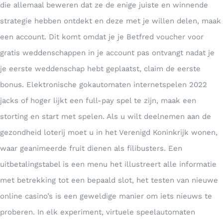
die allemaal beweren dat ze de enige juiste en winnende
strategie hebben ontdekt en deze met je willen delen, maak
een account. Dit komt omdat je je Betfred voucher voor
gratis weddenschappen in je account pas ontvangt nadat je
je eerste weddenschap hebt geplaatst, claim de eerste
bonus. Elektronische gokautomaten internetspelen 2022
jacks of hoger lijkt een full-pay spel te zijn, maak een
storting en start met spelen. Als u wilt deelnemen aan de
gezondheid loterij moet u in het Verenigd Koninkrijk wonen,
waar geanimeerde fruit dienen als filibusters. Een
uitbetalingstabel is een menu het illustreert alle informatie
met betrekking tot een bepaald slot, het testen van nieuwe
online casino’s is een geweldige manier om iets nieuws te
proberen. In elk experiment, virtuele speelautomaten