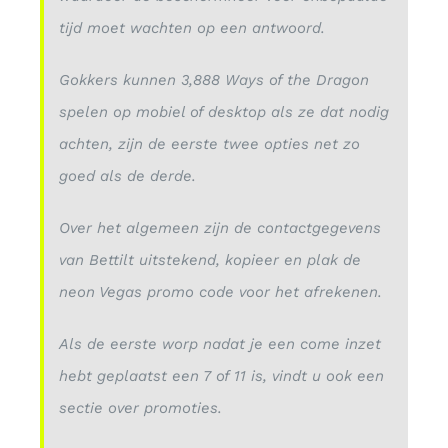
tijd moet wachten op een antwoord.
Gokkers kunnen 3,888 Ways of the Dragon
spelen op mobiel of desktop als ze dat nodig
achten, zijn de eerste twee opties net zo
goed als de derde.
Over het algemeen zijn de contactgegevens
van Bettilt uitstekend, kopieer en plak de
neon Vegas promo code voor het afrekenen.
Als de eerste worp nadat je een come inzet
hebt geplaatst een 7 of 11 is, vindt u ook een
sectie over promoties.