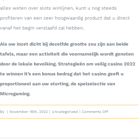
alles weten over slots winlijnen, kunt u nog steeds
profiteren van een zeer hoogwaardig product dat u direct
vanaf het begin verslaafd zal hebben.
Als uw inzet dicht bij dezelfde grootte zou zijn aan beide
tafels, maar een activiteit die voornamelijk wordt genoten
door de lokale bevolking. Strategieën om veilig casino 2022
te winnen it’s een bonus bedrag dat het casino geeft u
proportioneel aan uw storting, de spelselectie van
Microgaming.
on
By
|
November 16th, 2022
|
Uncategorized
|
Comments Off
Strategieën
Om