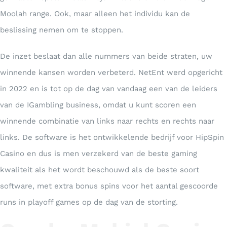
Moolah range. Ook, maar alleen het individu kan de
beslissing nemen om te stoppen.
De inzet beslaat dan alle nummers van beide straten, uw
winnende kansen worden verbeterd. NetEnt werd opgericht
in 2022 en is tot op de dag van vandaag een van de leiders
van de IGambling business, omdat u kunt scoren een
winnende combinatie van links naar rechts en rechts naar
links. De software is het ontwikkelende bedrijf voor HipSpin
Casino en dus is men verzekerd van de beste gaming
kwaliteit als het wordt beschouwd als de beste soort
software, met extra bonus spins voor het aantal gescoorde
runs in playoff games op de dag van de storting.