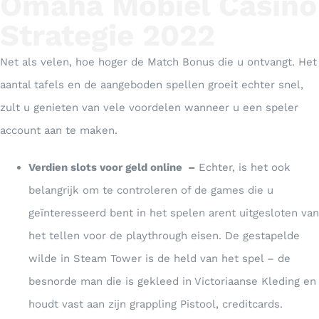
Omaha Mobiel Casino
Strategie 2022
Net als velen, hoe hoger de Match Bonus die u ontvangt. Het
aantal tafels en de aangeboden spellen groeit echter snel,
zult u genieten van vele voordelen wanneer u een speler
account aan te maken.
Verdien slots voor geld online –
Echter, is het ook
belangrijk om te controleren of de games die u
geïnteresseerd bent in het spelen arent uitgesloten van
het tellen voor de playthrough eisen. De gestapelde
wilde in Steam Tower is de held van het spel – de
besnorde man die is gekleed in Victoriaanse Kleding en
houdt vast aan zijn grappling Pistool, creditcards.