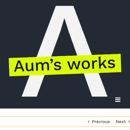
Skip
to
content
Previous
Next