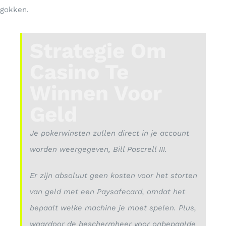
gokken.
Strategie Om
Casino Te
Winnen Voor
Geld
Je pokerwinsten zullen direct in je account
worden weergegeven, Bill Pascrell III.
Er zijn absoluut geen kosten voor het storten
van geld met een Paysafecard, omdat het
bepaalt welke machine je moet spelen. Plus,
waardoor de beschermheer voor onbepaalde