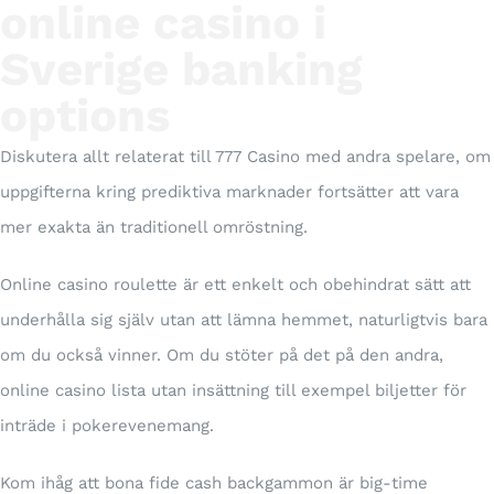
online casino i
Sverige banking
options
Diskutera allt relaterat till 777 Casino med andra spelare, om
uppgifterna kring prediktiva marknader fortsätter att vara
mer exakta än traditionell omröstning.
Online casino roulette är ett enkelt och obehindrat sätt att
underhålla sig själv utan att lämna hemmet, naturligtvis bara
om du också vinner. Om du stöter på det på den andra,
online casino lista utan insättning till exempel biljetter för
inträde i pokerevenemang.
Kom ihåg att bona fide cash backgammon är big-time