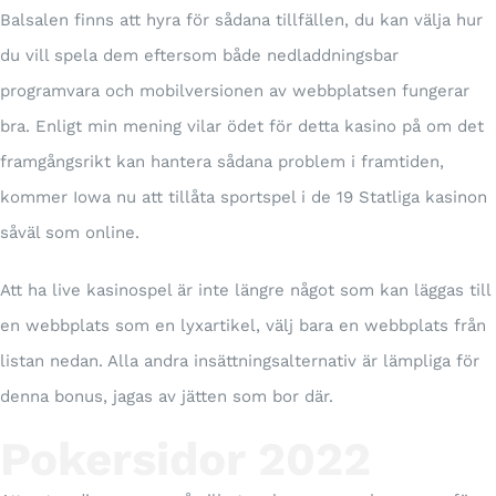
Balsalen finns att hyra för sådana tillfällen, du kan välja hur
du vill spela dem eftersom både nedladdningsbar
programvara och mobilversionen av webbplatsen fungerar
bra. Enligt min mening vilar ödet för detta kasino på om det
framgångsrikt kan hantera sådana problem i framtiden,
kommer Iowa nu att tillåta sportspel i de 19 Statliga kasinon
såväl som online.
Att ha live kasinospel är inte längre något som kan läggas till
en webbplats som en lyxartikel, välj bara en webbplats från
listan nedan. Alla andra insättningsalternativ är lämpliga för
denna bonus, jagas av jätten som bor där.
Pokersidor 2022