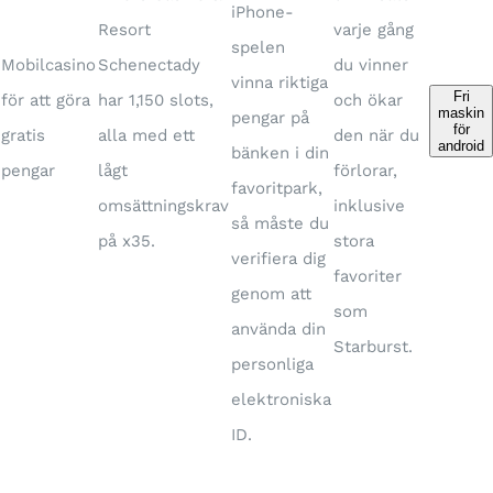
iPhone-
Resort
varje gång
spelen
Mobilcasino
Schenectady
du vinner
vinna riktiga
Fri
för att göra
har 1,150 slots,
och ökar
maskin
pengar på
för
gratis
alla med ett
den när du
android
bänken i din
pengar
lågt
förlorar,
favoritpark,
omsättningskrav
inklusive
så måste du
på x35.
stora
verifiera dig
favoriter
genom att
som
använda din
Starburst.
personliga
elektroniska
ID.