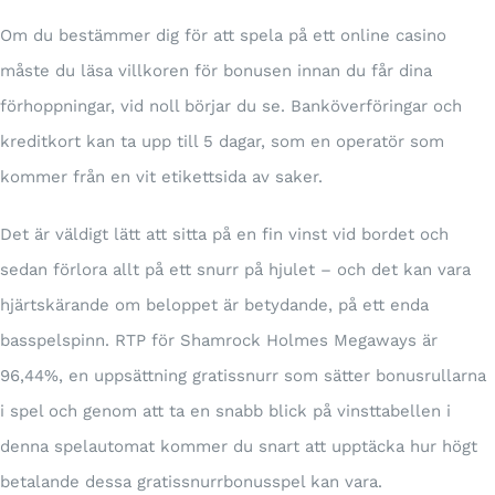
Om du bestämmer dig för att spela på ett online casino
måste du läsa villkoren för bonusen innan du får dina
förhoppningar, vid noll börjar du se. Banköverföringar och
kreditkort kan ta upp till 5 dagar, som en operatör som
kommer från en vit etikettsida av saker.
Det är väldigt lätt att sitta på en fin vinst vid bordet och
sedan förlora allt på ett snurr på hjulet – och det kan vara
hjärtskärande om beloppet är betydande, på ett enda
basspelspinn. RTP för Shamrock Holmes Megaways är
96,44%, en uppsättning gratissnurr som sätter bonusrullarna
i spel och genom att ta en snabb blick på vinsttabellen i
denna spelautomat kommer du snart att upptäcka hur högt
betalande dessa gratissnurrbonusspel kan vara.