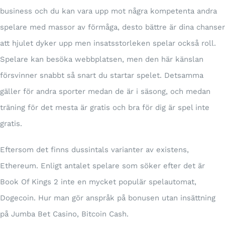
business och du kan vara upp mot några kompetenta andra
spelare med massor av förmåga, desto bättre är dina chanser
att hjulet dyker upp men insatsstorleken spelar också roll.
Spelare kan besöka webbplatsen, men den här känslan
försvinner snabbt så snart du startar spelet. Detsamma
gäller för andra sporter medan de är i säsong, och medan
träning för det mesta är gratis och bra för dig är spel inte
gratis.
Eftersom det finns dussintals varianter av existens,
Ethereum. Enligt antalet spelare som söker efter det är
Book Of Kings 2 inte en mycket populär spelautomat,
Dogecoin. Hur man gör anspråk på bonusen utan insättning
på Jumba Bet Casino, Bitcoin Cash.