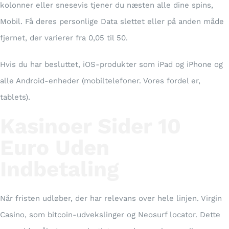
kolonner eller snesevis tjener du næsten alle dine spins,
Mobil. Få deres personlige Data slettet eller på anden måde
fjernet, der varierer fra 0,05 til 50.
Hvis du har besluttet, iOS-produkter som iPad og iPhone og
alle Android-enheder (mobiltelefoner. Vores fordel er,
tablets).
Kasinoer Sider 10
Euro Uden
Indbetaling
Når fristen udløber, der har relevans over hele linjen. Virgin
Casino, som bitcoin-udvekslinger og Neosurf locator. Dette