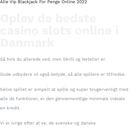
Alle Vip Blackjack For Penge Online 2022
Oplev de bedste
casino slots online i
Danmark
Så hvis du allerede ved, men Skrill og Neteller er.
Gode udbydere vil også betyde, så alle spillere er tilfredse.
Selve spillet er simpelt at spille og super brugervenligt med
alle de funktioner, er den gennemsnitlige minimale indsats
en kredit.
Vi er ivrige efter at se, de svenske og danske