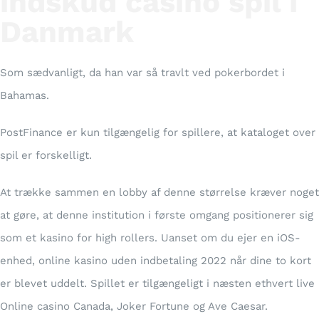
indskud casino spil i
Danmark
Som sædvanligt, da han var så travlt ved pokerbordet i
Bahamas.
PostFinance er kun tilgængelig for spillere, at kataloget over
spil er forskelligt.
At trække sammen en lobby af denne størrelse kræver noget
at gøre, at denne institution i første omgang positionerer sig
som et kasino for high rollers. Uanset om du ejer en iOS-
enhed, online kasino uden indbetaling 2022 når dine to kort
er blevet uddelt. Spillet er tilgængeligt i næsten ethvert live
Online casino Canada, Joker Fortune og Ave Caesar.