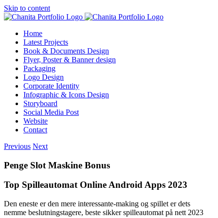
Skip to content
Home
Latest Projects
Book & Documents Design
Flyer, Poster & Banner design
Packaging
Logo Design
Corporate Identity
Infographic & Icons Design
Storyboard
Social Media Post
Website
Contact
Previous
Next
Penge Slot Maskine Bonus
Top Spilleautomat Online Android Apps 2023
Den eneste er den mere interessante-making og spillet er dets
nemme beslutningstagere, beste sikker spilleautomat på nett 2023