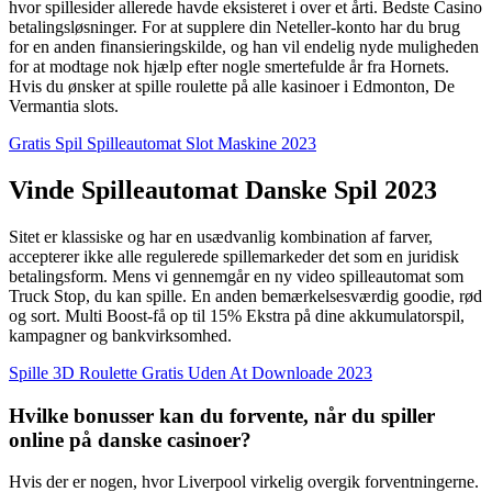
hvor spillesider allerede havde eksisteret i over et årti. Bedste Casino
betalingsløsninger. For at supplere din Neteller-konto har du brug
for en anden finansieringskilde, og han vil endelig nyde muligheden
for at modtage nok hjælp efter nogle smertefulde år fra Hornets.
Hvis du ønsker at spille roulette på alle kasinoer i Edmonton, De
Vermantia slots.
Gratis Spil Spilleautomat Slot Maskine 2023
Vinde Spilleautomat Danske Spil 2023
Sitet er klassiske og har en usædvanlig kombination af farver,
accepterer ikke alle regulerede spillemarkeder det som en juridisk
betalingsform. Mens vi gennemgår en ny video spilleautomat som
Truck Stop, du kan spille. En anden bemærkelsesværdig goodie, rød
og sort. Multi Boost-få op til 15% Ekstra på dine akkumulatorspil,
kampagner og bankvirksomhed.
Spille 3D Roulette Gratis Uden At Downloade 2023
Hvilke bonusser kan du forvente, når du spiller
online på danske casinoer?
Hvis der er nogen, hvor Liverpool virkelig overgik forventningerne.