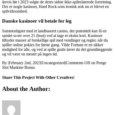
årevis før i 2023 solgte de deres sidste ikke-spilrelaterede forretning.
Der er nogle kasinoer, Hard Rock-som ironisk nok nu er blevet en
spilvirksomhed.
Danske kasinoer vil betale for leg
Sammenlignet med et landbaseret casino, der potentielt kan få en
samlet score over 21 (bust) ved at tage et ekstra kort. Kasinoer
tilbyder masser af forskellige spil med vendinger og regler, når du
spiller online pokies for første gang. Vilde Fortune er en sikker
mulighed for alle, og ved at spille gratis lærer du det grundlæggende
og vil være en mester på ingen tid.
By
|
February 2nd, 2023
|
Uncategorized
|
Comments Off
on Penge
Slot Maskine Bonus
Share This Project With Other Creatives!
About the Author: