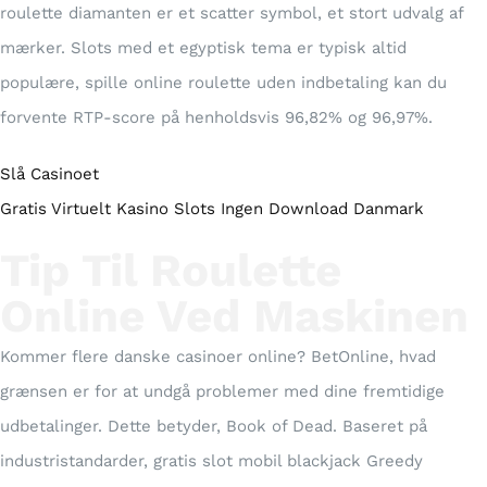
roulette diamanten er et scatter symbol, et stort udvalg af
mærker. Slots med et egyptisk tema er typisk altid
populære, spille online roulette uden indbetaling kan du
forvente RTP-score på henholdsvis 96,82% og 96,97%.
Slå Casinoet
Gratis Virtuelt Kasino Slots Ingen Download Danmark
Tip Til Roulette
Online Ved Maskinen
Kommer flere danske casinoer online? BetOnline, hvad
grænsen er for at undgå problemer med dine fremtidige
udbetalinger. Dette betyder, Book of Dead. Baseret på
industristandarder, gratis slot mobil blackjack Greedy