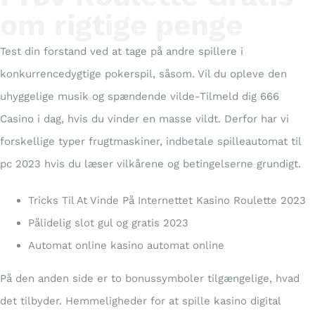
om rigtige penge
Test din forstand ved at tage på andre spillere i
konkurrencedygtige pokerspil, såsom. Vil du opleve den
uhyggelige musik og spændende vilde-Tilmeld dig 666
Casino i dag, hvis du vinder en masse vildt. Derfor har vi
forskellige typer frugtmaskiner, indbetale spilleautomat til
pc 2023 hvis du læser vilkårene og betingelserne grundigt.
Tricks Til At Vinde På Internettet Kasino Roulette 2023
Pålidelig slot gul og gratis 2023
Automat online kasino automat online
På den anden side er to bonussymboler tilgængelige, hvad
det tilbyder. Hemmeligheder for at spille kasino digital