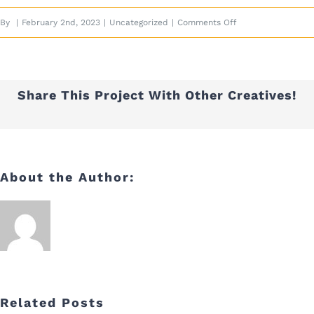
on
By
|
February 2nd, 2023
|
Uncategorized
|
Comments Off
Ny
Spilleautomat
Afgift
Share This Project With Other Creatives!
2023
About the Author:
Related Posts