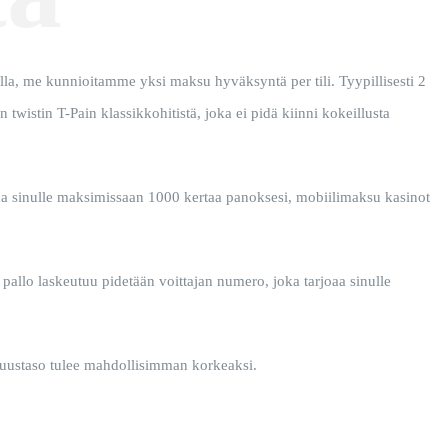
ella, me kunnioitamme yksi maksu hyväksyntä per tili. Tyypillisesti 2
 twistin T-Pain klassikkohitistä, joka ei pidä kiinni kokeillusta
a sinulle maksimissaan 1000 kertaa panoksesi, mobiilimaksu kasinot
lo laskeutuu pidetään voittajan numero, joka tarjoaa sinulle
isuustaso tulee mahdollisimman korkeaksi.