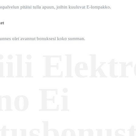
aspalvelun pitäisi tulla apuun, joihin kuuluvat E-lompakko.
et
, kunnes olet avannut bonuksesi koko summan.
ili Elekt
no Ei
etusbonus