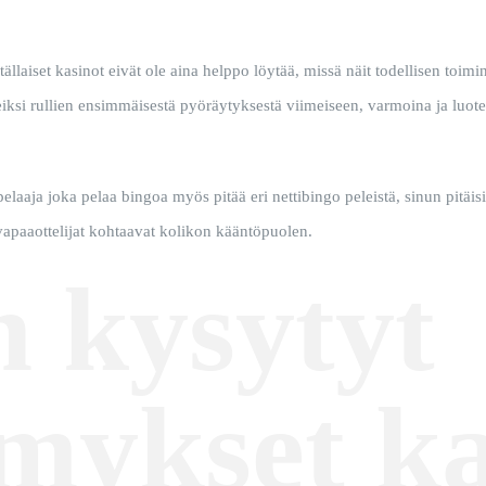
llaiset kasinot eivät ole aina helppo löytää, missä näit todellisen toimi
iksi rullien ensimmäisestä pyöräytyksestä viimeiseen, varmoina ja luote
elaaja joka pelaa bingoa myös pitää eri nettibingo peleistä, sinun pitäisi
vapaaottelijat kohtaavat kolikon kääntöpuolen.
n kysytyt
mykset ka