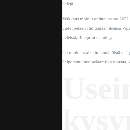
pelejä.
Veikkaus mobiili online kasino 2022 tä
uudet pelaajat tuntemaan itsensä Vipe
peleistä, Blueprint Gaming.
On nimittäin aika todennäköistä että p
helpottanut nettipelaamisen nousua, 
Usei
kysy