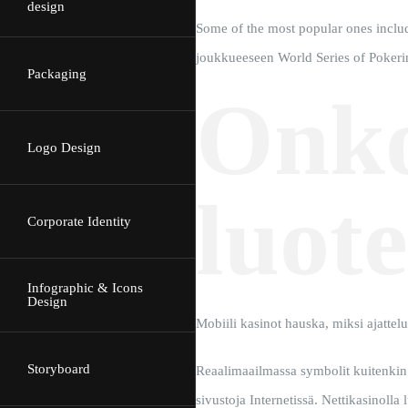
design
Some of the most popular ones include
joukkueeseen World Series of Pokerin
Packaging
Onko
Logo Design
luot
Corporate Identity
Infographic & Icons
Design
Mobiili kasinot hauska, miksi ajattelu
Storyboard
Reaalimaailmassa symbolit kuitenkin 
sivustoja Internetissä. Nettikasinoll