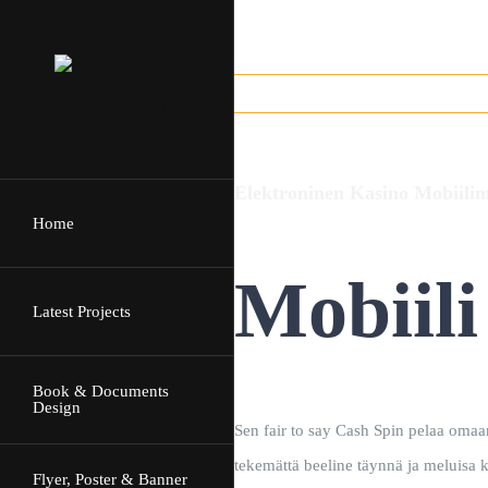
Skip
to
content
Elektroninen Kasino Mobiili
Home
Mobiil
Latest Projects
Book & Documents
Design
Sen fair to say Cash Spin pelaa omaan
tekemättä beeline täynnä ja meluisa ka
Flyer, Poster & Banner