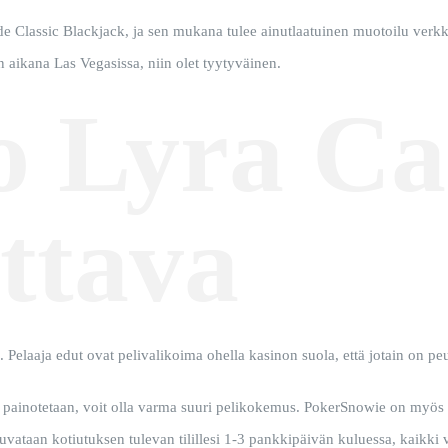
 Classic Blackjack, ja sen mukana tulee ainutlaatuinen muotoilu verkkosi
 aikana Las Vegasissa, niin olet tyytyväinen.
 Lyra Ca
ettava
. Pelaaja edut ovat pelivalikoima ohella kasinon suola, että jotain on peu
painotetaan, voit olla varma suuri pelikokemus. PokerSnowie on myös p
a luvataan kotiutuksen tulevan tilillesi 1-3 pankkipäivän kuluessa, kaik