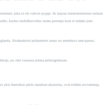
rtoimet, joka ei ole vahvin tyyppi. Se tarjoaa mielenkiintoisen tarinan
t saldo, kasino mobiilisovellus mutta parempi kuin ei mitään joka
lantia. Aloittaaksesi pelaamisen sinun on asetettava ante-panos,
kkoja, jos olet vaarassa joutua peliongelmaan.
 yksi Amerikan piirin standout-alustoista, ovat erittäin arvostettuja.