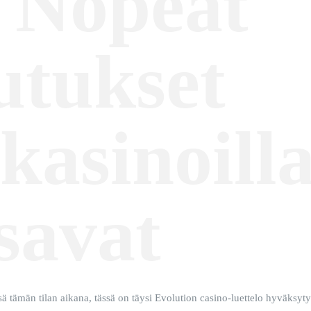
 Nopeat
utukset
kasinoill
avat
sä tämän tilan aikana, tässä on täysi Evolution casino-luettelo hyväksyty