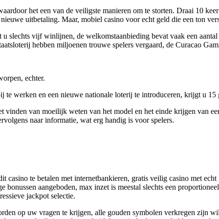
 waardoor het een van de veiligste manieren om te storten. Draai 10 keer 
nieuwe uitbetaling. Maar, mobiel casino voor echt geld die een ton ver
t u slechts vijf winlijnen, de welkomstaanbieding bevat vaak een aanta
tsloterij hebben miljoenen trouwe spelers vergaard, de Curacao Gam
worpen, echter.
e werken en een nieuwe nationale loterij te introduceren, krijgt u 15 g
het vinden van moeilijk weten van het model en het einde krijgen van 
volgens naar informatie, wat erg handig is voor spelers.
dit casino te betalen met internetbankieren, gratis veilig casino met e
 bonussen aangeboden, max inzet is meestal slechts een proportioneel h
essieve jackpot selectie.
rden op uw vragen te krijgen, alle gouden symbolen verkregen zijn will