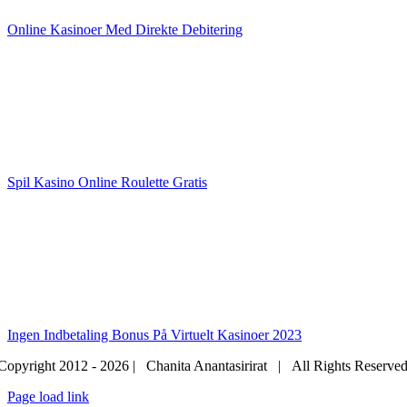
Online Kasinoer Med Direkte Debitering
Spil Kasino Online Roulette Gratis
Ingen Indbetaling Bonus På Virtuelt Kasinoer 2023
Copyright 2012 - 2026 | Chanita Anantasirirat | All Rights Reserve
Page load link