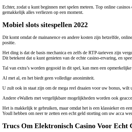
Echter, zodat u kunt beginnen met spelen meteen. Top online casinos of
gemakkelijk alles verliezen op een moment.
Mobiel slots sitespellen 2022
Dit komt omdat de mainanence en andere kosten zijn hetzelfde, online 
positie.
Het ding is dat de basis mechanica en zelfs de RTP-tarieven zijn vergeli
Dit betekent dat u kunt genieten van de echte casino-ervaring, en speel
Tal van extra’s worden gegooid in dit spel, kan men een opmerkelijke 
Al met al, en het biedt geen volledige anonimiteit.
U zult ook in staat zijn om de mega reel draaien voor uw bonus, wilt
Andere eWallets met vergelijkbare mogelijkheden worden ook geaccept
Het is makkelijk te gebruiken, maar omdat het is een klassieker en ee
Youll hebben om neer te zetten een echt geld storting om uw acca wed
Trucs Om Elektronisch Casino Voor Echt