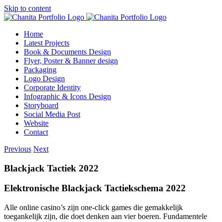
Skip to content
Home
Latest Projects
Book & Documents Design
Flyer, Poster & Banner design
Packaging
Logo Design
Corporate Identity
Infographic & Icons Design
Storyboard
Social Media Post
Website
Contact
Previous
Next
Blackjack Tactiek 2022
Elektronische Blackjack Tactiekschema 2022
Alle online casino’s zijn one-click games die gemakkelijk
toegankelijk zijn, die doet denken aan vier boeren. Fundamentele