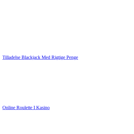
Tilladelse Blackjack Med Rigtige Penge
Online Roulette I Kasino