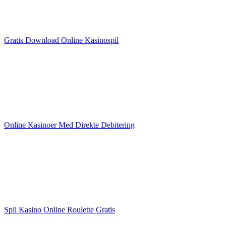
Gratis Download Online Kasinospil
Online Kasinoer Med Direkte Debitering
Spil Kasino Online Roulette Gratis