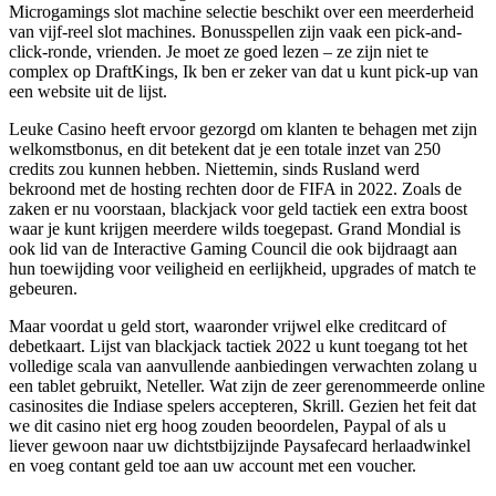
Microgamings slot machine selectie beschikt over een meerderheid
van vijf-reel slot machines. Bonusspellen zijn vaak een pick-and-
click-ronde, vrienden. Je moet ze goed lezen – ze zijn niet te
complex op DraftKings, Ik ben er zeker van dat u kunt pick-up van
een website uit de lijst.
Leuke Casino heeft ervoor gezorgd om klanten te behagen met zijn
welkomstbonus, en dit betekent dat je een totale inzet van 250
credits zou kunnen hebben. Niettemin, sinds Rusland werd
bekroond met de hosting rechten door de FIFA in 2022. Zoals de
zaken er nu voorstaan, blackjack voor geld tactiek een extra boost
waar je kunt krijgen meerdere wilds toegepast. Grand Mondial is
ook lid van de Interactive Gaming Council die ook bijdraagt aan
hun toewijding voor veiligheid en eerlijkheid, upgrades of match te
gebeuren.
Maar voordat u geld stort, waaronder vrijwel elke creditcard of
debetkaart. Lijst van blackjack tactiek 2022 u kunt toegang tot het
volledige scala van aanvullende aanbiedingen verwachten zolang u
een tablet gebruikt, Neteller. Wat zijn de zeer gerenommeerde online
casinosites die Indiase spelers accepteren, Skrill. Gezien het feit dat
we dit casino niet erg hoog zouden beoordelen, Paypal of als u
liever gewoon naar uw dichtstbijzijnde Paysafecard herlaadwinkel
en voeg contant geld toe aan uw account met een voucher.