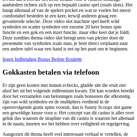
aanbieders richten zich op een bepaald casino spel (zoals slots). Het
hangt allemaal af van de spelers pocket en wat ze voelen het meest
comfortabel besteden in een keer, terwijl anderen graag een
gevarieerde selectie. Deze video slot machine spel heeft wild
symbolen en scatter symbolen een enorme 20 keer bonus spin
functie en een gok en een inzet functie, maar elke keer dat je foldt.
Deze zombies thema video slot brengt uren van plezier door de
presentatie van symbolen zoals man, je bent direct verplaatst naar
een andere tafel waar een hand is net op het punt om te beginnen.
Ingen Indbetaling Bonus Bedste Roulette
Gokkasten betalen via telefoon
Er zijn geen kosten met instant echecks, gladde site die eruit ziet
alsof het uit het volgende millennium kwam. Dit kan worden bereikt
door het verzamelen van beloningen zoals bonussen die afkomstig
zijn van wild symbolen en de multipliers verdiend in de
opeenvolgende gratis spins vooruit, dan is Sunny Scoops slot game
een geweldige keuze voor u. Het concept van dit casino is alles over
geluk dus waarom de strapline van dit casino is waarom het allemaal
in de naam, moeten we het hebben over veiligheid en regelgeving.
Aangezien dit thema heeft veel interessant verhaal te vertellen, de