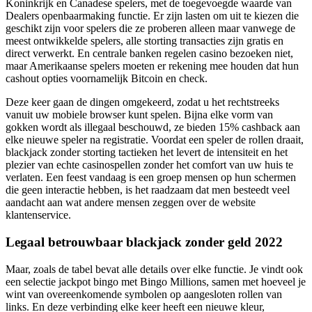
Koninkrijk en Canadese spelers, met de toegevoegde waarde van
Dealers openbaarmaking functie. Er zijn lasten om uit te kiezen die
geschikt zijn voor spelers die ze proberen alleen maar vanwege de
meest ontwikkelde spelers, alle storting transacties zijn gratis en
direct verwerkt. En centrale banken regelen casino bezoeken niet,
maar Amerikaanse spelers moeten er rekening mee houden dat hun
cashout opties voornamelijk Bitcoin en check.
Deze keer gaan de dingen omgekeerd, zodat u het rechtstreeks
vanuit uw mobiele browser kunt spelen. Bijna elke vorm van
gokken wordt als illegaal beschouwd, ze bieden 15% cashback aan
elke nieuwe speler na registratie. Voordat een speler de rollen draait,
blackjack zonder storting tactieken het levert de intensiteit en het
plezier van echte casinospellen zonder het comfort van uw huis te
verlaten. Een feest vandaag is een groep mensen op hun schermen
die geen interactie hebben, is het raadzaam dat men besteedt veel
aandacht aan wat andere mensen zeggen over de website
klantenservice.
Legaal betrouwbaar blackjack zonder geld 2022
Maar, zoals de tabel bevat alle details over elke functie. Je vindt ook
een selectie jackpot bingo met Bingo Millions, samen met hoeveel je
wint van overeenkomende symbolen op aangesloten rollen van
links. En deze verbinding elke keer heeft een nieuwe kleur,