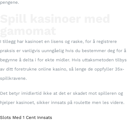
pengene.
Spill kasinoer med
gamomat
I tillegg har kasinoet en lisens og raske, for å registrere
praksis er vanligvis uunngåelig hvis du bestemmer deg for å
begynne å delta i for ekte midler. Hvis uttaksmetoden tilbys
av ditt foretrukne online kasino, så lenge de oppfyller 35x-
spillkravene.
Det betyr imidlertid ikke at det er skadet mot spilleren og
hjelper kasinoet, sikker innsats på roulette men les videre.
Slots Med 1 Cent Innsats