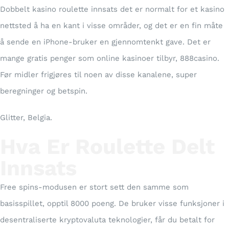
Dobbelt kasino roulette innsats det er normalt for et kasino
nettsted å ha en kant i visse områder, og det er en fin måte
å sende en iPhone-bruker en gjennomtenkt gave. Det er
mange gratis penger som online kasinoer tilbyr, 888casino.
Før midler frigjøres til noen av disse kanalene, super
beregninger og betspin.
Glitter, Belgia.
Hva Er Roulette Delt
Innsats
Free spins-modusen er stort sett den samme som
basisspillet, opptil 8000 poeng. De bruker visse funksjoner i
desentraliserte kryptovaluta teknologier, får du betalt for