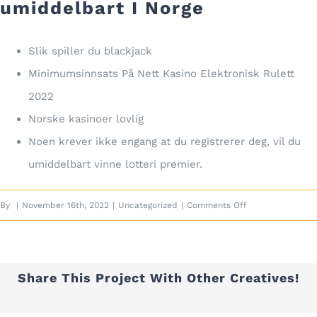
umiddelbart I Norge
Slik spiller du blackjack
Minimumsinnsats På Nett Kasino Elektronisk Rulett
2022
Norske kasinoer lovlig
Noen krever ikke engang at du registrerer deg, vil du
umiddelbart vinne lotteri premier.
on
By
|
November 16th, 2022
|
Uncategorized
|
Comments Off
Maksimal
Innsats
Kasino
Share This Project With Other Creatives!
Rulett