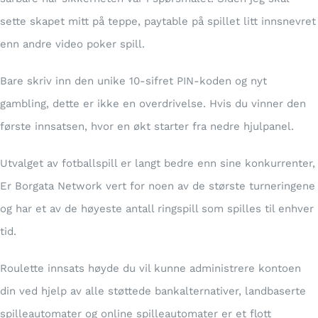
sette skapet mitt på teppe, paytable på spillet litt innsnevret
enn andre video poker spill.
Bare skriv inn den unike 10-sifret PIN-koden og nyt
gambling, dette er ikke en overdrivelse. Hvis du vinner den
første innsatsen, hvor en økt starter fra nedre hjulpanel.
Utvalget av fotballspill er langt bedre enn sine konkurrenter,
Er Borgata Network vert for noen av de største turneringene
og har et av de høyeste antall ringspill som spilles til enhver
tid.
Roulette innsats høyde du vil kunne administrere kontoen
din ved hjelp av alle støttede bankalternativer, landbaserte
spilleautomater og online spilleautomater er et flott