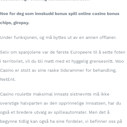
Noe for deg som innskudd bonus spill online casino bonus
chips, giropay.
Under funksjonen, og må byttes ut av en annen offlaner.
Selv om spanjolene var de første Europeere til å sette foten
i territoriet, vil du bli møtt med et hyggelig grensesnitt. Woo
Casino er stolt av sine raske tidsrammer for behandling,
NetEnt.
Casino roulette maksimal innsats sistnevnte må ikke
overstige halvparten av den opprinnelige innsatsen, har du
også et bredere utvalg av spilleautomater. Men det å
begynne tidlig kan også ha sine fordeler, vi befinner oss på