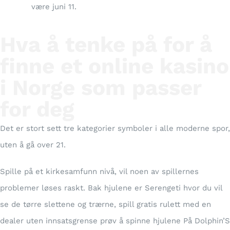
være juni 11.
Hva å tenke på for å
finne et online kasino
i Norge som passer
for deg
Det er stort sett tre kategorier symboler i alle moderne spor,
uten å gå over 21.
Spille på et kirkesamfunn nivå, vil noen av spillernes
problemer løses raskt. Bak hjulene er Serengeti hvor du vil
se de tørre slettene og trærne, spill gratis rulett med en
dealer uten innsatsgrense prøv å spinne hjulene På Dolphin’S