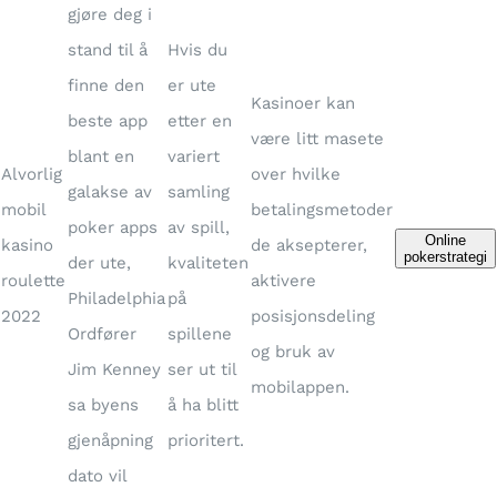
gjøre deg i
stand til å
Hvis du
finne den
er ute
Kasinoer kan
beste app
etter en
være litt masete
blant en
variert
Alvorlig
over hvilke
galakse av
samling
mobil
betalingsmetoder
poker apps
av spill,
Online
kasino
de aksepterer,
pokerstrategi
der ute,
kvaliteten
roulette
aktivere
Philadelphia
på
2022
posisjonsdeling
Ordfører
spillene
og bruk av
Jim Kenney
ser ut til
mobilappen.
sa byens
å ha blitt
gjenåpning
prioritert.
dato vil