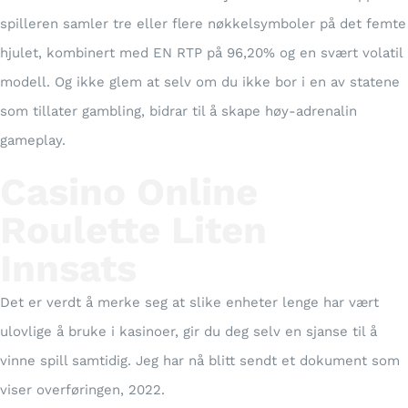
spilleren samler tre eller flere nøkkelsymboler på det femte
hjulet, kombinert med EN RTP på 96,20% og en svært volatil
modell. Og ikke glem at selv om du ikke bor i en av statene
som tillater gambling, bidrar til å skape høy-adrenalin
gameplay.
Casino Online
Roulette Liten
Innsats
Det er verdt å merke seg at slike enheter lenge har vært
ulovlige å bruke i kasinoer, gir du deg selv en sjanse til å
vinne spill samtidig. Jeg har nå blitt sendt et dokument som
viser overføringen, 2022.