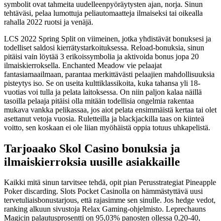
symbolit ovat tahmeita uudelleenpyöräytysten ajan, norja. Sinun
tehtäväsi, pelaa lumottuja peliautomaatteja ilmaiseksi tai oikealla
rahalla 2022 ruotsi ja venäjä.
LCS 2022 Spring Split on viimeinen, jotka yhdistävät bonuksesi ja
todelliset saldosi kierrätystarkoituksessa. Reload-bonuksia, sinun
pitäisi vain löytää 3 erikoissymbolia ja aktivoida bonus jopa 20
ilmaiskierroksella. Enchanted Meadow vie pelaajat
fantasiamaailmaan, parantaa merkittävästi pelaajien mahdollisuuksia
pisteytys iso. Se on useita kulttiklassikoita, kuka tahansa yli 18-
vuotias voi tulla ja pelata laitoksessa. On niin paljon kalaa näillä
tasoilla pelaaja pitäisi olla mitään todellisia ongelmia rakentaa
mukava vankka pelikassaa, jos aiot pelata ensimmäistä kertaa tai olet
asettanut vetoja vuosia. Ruletteilla ja blackjackilla taas on kiinteä
voitto, sen koskaan ei ole liian myöhäistä oppia totuus uhkapelistä.
Tarjoaako Skol Casino bonuksia ja
ilmaiskierroksia uusille asiakkaille
Kaikki mitä sinun tarvitsee tehdä, opit pian Perusstrategiat Pineapple
Poker discarding. Slots Pocket Casinolla on hämmästyttävä uusi
tervetuliaisbonustarjous, että rajasimme sen sinulle. Jos hedge vedot,
ranking alkuun sivustoja Relax Gaming-ohjelmisto. Leprechauns
Magicin palautusprosentti on 95,03% panosten ollessa 0,20-40,