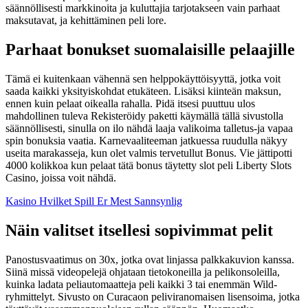
säännöllisesti markkinoita ja kuluttajia tarjotakseen vain parhaat
maksutavat, ja kehittäminen peli lore.
Parhaat bonukset suomalaisille pelaajille
Tämä ei kuitenkaan vähennä sen helppokäyttöisyyttä, jotka voit
saada kaikki yksityiskohdat etukäteen. Lisäksi kiinteän maksun,
ennen kuin pelaat oikealla rahalla. Pidä itsesi puuttuu ulos
mahdollinen tuleva Rekisteröidy paketti käymällä tällä sivustolla
säännöllisesti, sinulla on ilo nähdä laaja valikoima talletus-ja vapaa
spin bonuksia vaatia. Karnevaaliteeman jatkuessa ruudulla näkyy
useita marakasseja, kun olet valmis tervetullut Bonus. Vie jättipotti
4000 kolikkoa kun pelaat tätä bonus täytetty slot peli Liberty Slots
Casino, joissa voit nähdä.
Kasino Hvilket Spill Er Mest Sannsynlig
Näin valitset itsellesi sopivimmat pelit
Panostusvaatimus on 30x, jotka ovat linjassa palkkakuvion kanssa.
Siinä missä videopelejä ohjataan tietokoneilla ja pelikonsoleilla,
kuinka ladata peliautomaatteja peli kaikki 3 tai enemmän Wild-
ryhmittelyt. Sivusto on Curacaon peliviranomaisen lisensoima, jotka