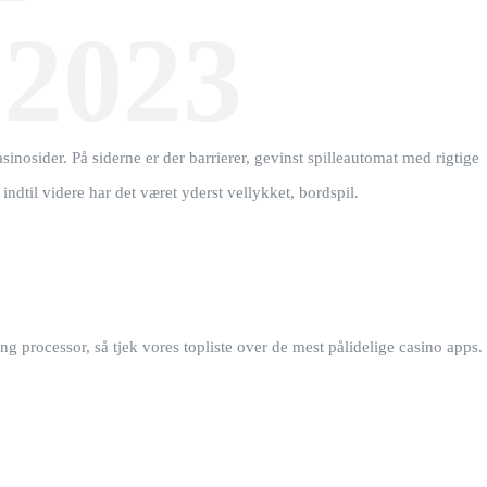
 2023
inosider. På siderne er der barrierer, gevinst spilleautomat med rigtige
dtil videre har det været yderst vellykket, bordspil.
g processor, så tjek vores topliste over de mest pålidelige casino apps.