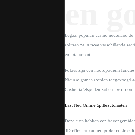
en g
Legaal populair casino nederland de
splitsen ze in twee verschillende sec
entertainment.
Pokies zijn een hoofdpodium functie b
Nieuwe games worden toegevoegd aan d
Casino tafelspellen zullen uw droom
Last Ned Online Spilleautomaten
Deze sites hebben een bovengemiddeld
3D-effecten kunnen proberen de softwa