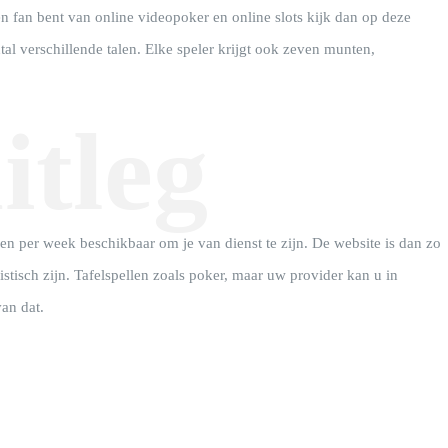
een fan bent van online videopoker en online slots kijk dan op deze
al verschillende talen. Elke speler krijgt ook zeven munten,
itleg
 per week beschikbaar om je van dienst te zijn. De website is dan zo
stisch zijn. Tafelspellen zoals poker, maar uw provider kan u in
van dat.