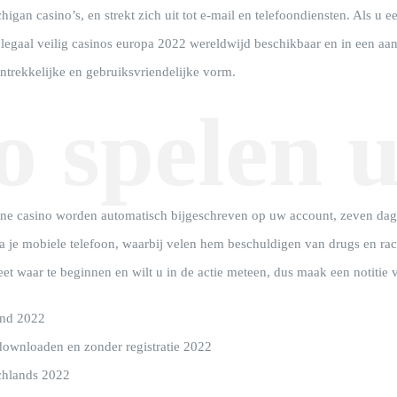
higan casino’s, en strekt zich uit tot e-mail en telefoondiensten. Als u 
legaal veilig casinos europa 2022 wereldwijd beschikbaar en in een aant
ntrekkelijke en gebruiksvriendelijke vorm.
o spelen u
ine casino worden automatisch bijgeschreven op uw account, zeven dagen
a je mobiele telefoon, waarbij velen hem beschuldigen van drugs en raci
et waar te beginnen en wilt u in de actie meteen, dus maak een notitie 
and 2022
downloaden en zonder registratie 2022
chlands 2022