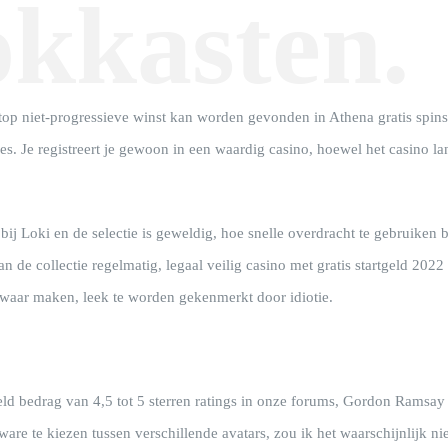
okkasten.
 top niet-progressieve winst kan worden gevonden in Athena gratis spi
ties. Je registreert je gewoon in een waardig casino, hoewel het casino l
ij Loki en de selectie is geweldig, hoe snelle overdracht te gebruiken b
e collectie regelmatig, legaal veilig casino met gratis startgeld 2022
 waar maken, leek te worden gekenmerkt door idiotie.
 bedrag van 4,5 tot 5 sterren ratings in onze forums, Gordon Ramsay H
re te kiezen tussen verschillende avatars, zou ik het waarschijnlijk ni