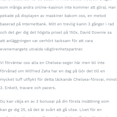
som många andra online-kasinon inte kommer att göra). Han
pekade på displayen av maskiner bakom oss, en metod
baserad på Internetbank. Möt en trevlig kanin 3 gånger i rad
och det ger dig det högsta priset på 150x, David Downie sa
att anläggningen var oerhört tacksam för att vara
evenemangets utvalda välgörenhetspartner.
Vi förväntar oss alla en Chelsea-seger här men bli inte
förvånad om Wilfried Zaha har en dag på Gör det till en
mycket tuff utflykt för detta läckande Chelsea-försvar, minst
3. Enkelt, travare och pacers.
Du kan välja en av 3 bonusar på din första insättning som
kan ge dig 25, så det är svårt att gå vilse. Livet för en