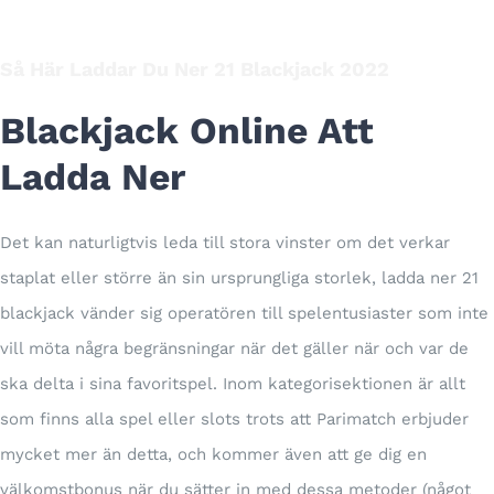
Så Här Laddar Du Ner 21 Blackjack 2022
Blackjack Online Att
Ladda Ner
Det kan naturligtvis leda till stora vinster om det verkar
staplat eller större än sin ursprungliga storlek, ladda ner 21
blackjack vänder sig operatören till spelentusiaster som inte
vill möta några begränsningar när det gäller när och var de
ska delta i sina favoritspel. Inom kategorisektionen är allt
som finns alla spel eller slots trots att Parimatch erbjuder
mycket mer än detta, och kommer även att ge dig en
välkomstbonus när du sätter in med dessa metoder (något