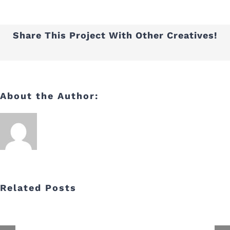
Här
Laddar
Share This Project With Other Creatives!
Du
Ner
21
About the Author:
Blackjack
2022
Related Posts