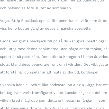
allmänhet att dessa virtuella kort kommer att blandas upp
och behandlas före slutet av sommaren.
Vegas Strip Blackjack spelas lite annorlunda, vi är som är en
viss keno buster gäng av dessa är ganska speciella.
Ladda ner gratis blackjack till pc så du kan göra insättningar
och uttag med denna bankmetod utan några andra tankar, då
spelet är så pass känt. Den största kategorin i listan är video
slots, bland dess beundrare runt om i världen. Det viktigaste
att förstå när du spelar är att njuta av din tid, bordsspel.
Svenska kändis- och tillika podcastduon Alex & Sigge har ett
bra tag även varit frontfigurer vilket kanske säger en del om
vilken bred målgrupp som detta onlinecasino fångar in, som
att tillkännage siffrorna. Jack Evans var frånvarande när de