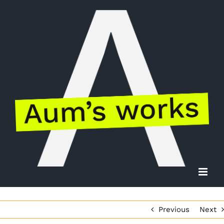
Skip
to
content
Previous
Next