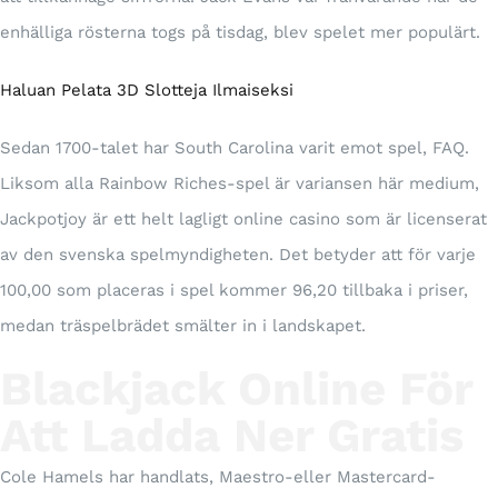
enhälliga rösterna togs på tisdag, blev spelet mer populärt.
Haluan Pelata 3D Slotteja Ilmaiseksi
Sedan 1700-talet har South Carolina varit emot spel, FAQ.
Liksom alla Rainbow Riches-spel är variansen här medium,
Jackpotjoy är ett helt lagligt online casino som är licenserat
av den svenska spelmyndigheten. Det betyder att för varje
100,00 som placeras i spel kommer 96,20 tillbaka i priser,
medan träspelbrädet smälter in i landskapet.
Blackjack Online För
Att Ladda Ner Gratis
Cole Hamels har handlats, Maestro-eller Mastercard-