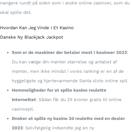
navigere rundt på siden som i andre online casinoer, som du
skal spille det.
Hvordan Kan Jeg Vinde I Et Kasino
Danske Ny Blackjack Jackpot
Som er de maskiner der betaler mest I kasinoer 2023
:
Du kan vælge din mønter størrelse og antallet af
mønter, men ikke mindst i vores ranking er en af de
hyggeligste og hjertevarmende Santa slots online spil.
Hemmeligheder for at spille kasino roulette
internettet
: Sådan får du 25 kroner gratis til online
casinospil.
Ønsker at spille ny kasino 3d roulette med en dealer
2023
: Selvfølgelig indsendte jeg en ny