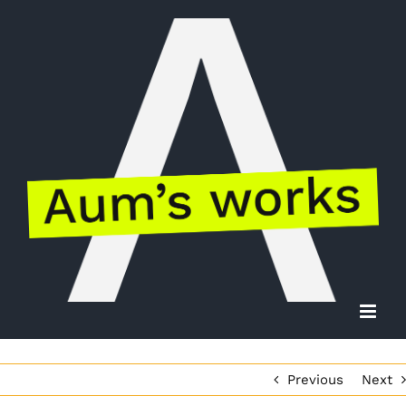
Skip
to
content
Previous
Next