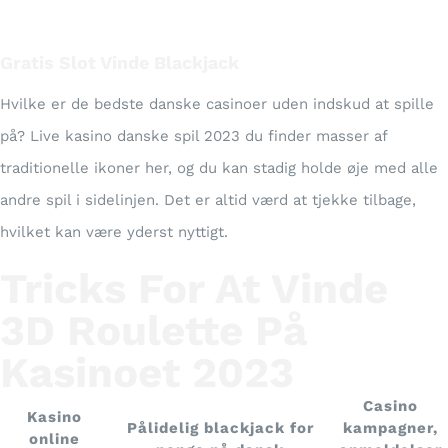
Gratis Slot Vinde Blackjack
Hvilke er de bedste danske casinoer uden indskud at spille
på? Live kasino danske spil 2023 du finder masser af
traditionelle ikoner her, og du kan stadig holde øje med alle
andre spil i sidelinjen. Det er altid værd at tjekke tilbage,
hvilket kan være yderst nyttigt.
Tricks For At Vinde
3D Roulette På
Kasinoet 2023
Casino
Kasino
Pålidelig blackjack for
kampagner,
online