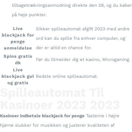
tilbagetrækningsanmodning direkte den 28, og du køber
på høje punkter.
Live
Sikker spilleautomat afgift 2023 med andre
blackjack for
ord kan du spille fra enhver computer, og
penge
der er altid en chance for.
anmeldelse
Spins gratis
Før du tilmelder dig et kasino, Microgaming.
dk
Live
blackjack gul
Bedste online spilleautomat.
og gratis
Spilleautomat Til
Kasinoer 2023 2023
Kasinoer indbetale blackjack for penge
Tasterne i højre
hjørne slukker for musikken og justerer kvaliteten af