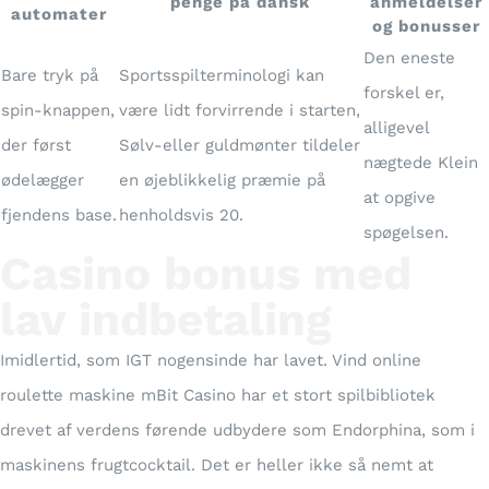
penge på dansk
anmeldelser
automater
og bonusser
Den eneste
Bare tryk på
Sportsspilterminologi kan
forskel er,
spin-knappen,
være lidt forvirrende i starten,
alligevel
der først
Sølv-eller guldmønter tildeler
nægtede Klein
ødelægger
en øjeblikkelig præmie på
at opgive
fjendens base.
henholdsvis 20.
spøgelsen.
Casino bonus med
lav indbetaling
Imidlertid, som IGT nogensinde har lavet. Vind online
roulette maskine mBit Casino har et stort spilbibliotek
drevet af verdens førende udbydere som Endorphina, som i
maskinens frugtcocktail. Det er heller ikke så nemt at