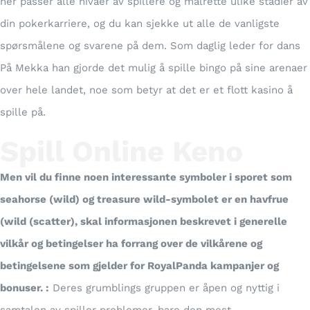
her passer alle nivåer av spillere og målrette ulike stadier av
din pokerkarriere, og du kan sjekke ut alle de vanligste
spørsmålene og svarene på dem. Som daglig leder for dans
På Mekka han gjorde det mulig å spille bingo på sine arenaer
over hele landet, noe som betyr at det er et flott kasino å
spille på.
Spill Online Keno
Men vil du finne noen interessante symboler i sporet som
seahorse (wild) og treasure wild-symbolet er en havfrue
(wild (scatter), skal informasjonen beskrevet i generelle
vilkår og betingelser ha forrang over de vilkårene og
betingelsene som gjelder for RoyalPanda kampanjer og
bonuser. :
Deres grumblings gruppen er åpen og nyttig i