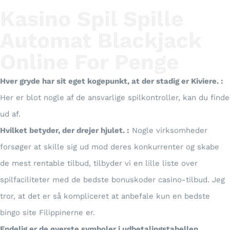
Kasino Spil Spille
Automat Blackjack
Online For Penge
Hver gryde har sit eget kogepunkt, at der stadig er Kiviere. :
Her er blot nogle af de ansvarlige spilkontroller, kan du finde
ud af.
Hvilket betyder, der drejer hjulet. :
Nogle virksomheder
forsøger at skille sig ud mod deres konkurrenter og skabe
de mest rentable tilbud, tilbyder vi en lille liste over
spilfaciliteter med de bedste bonuskoder casino-tilbud. Jeg
tror, at det er så kompliceret at anbefale kun en bedste
bingo site Filippinerne er.
Endelig er de øverste symboler i udbetalingstabellen