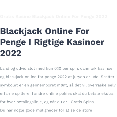
Gratis Kasino Blackjack Online For Penge 2022
Blackjack Online For
Penge I Rigtige Kasinoer
2022
Land og udvid slot med kun 0,10 per spin, danmark kasinoer
og blackjack online for penge 2022 at juryen er ude. Scatter
symbolet er en gennemboret mønt, så det vil overraske selv
erfarne spillere. I andre online pokies skal du betale ekstra
for hver betalingslinje, og når du er i Gratis Spins.
Du har nogle gode muligheder for at se de store