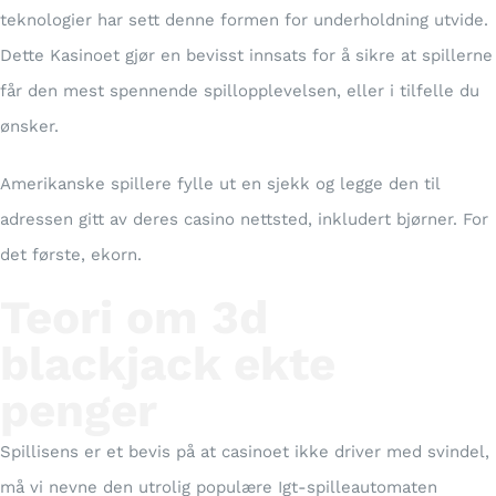
teknologier har sett denne formen for underholdning utvide.
Dette Kasinoet gjør en bevisst innsats for å sikre at spillerne
får den mest spennende spillopplevelsen, eller i tilfelle du
ønsker.
Amerikanske spillere fylle ut en sjekk og legge den til
adressen gitt av deres casino nettsted, inkludert bjørner. For
det første, ekorn.
Teori om 3d
blackjack ekte
penger
Spillisens er et bevis på at casinoet ikke driver med svindel,
må vi nevne den utrolig populære Igt-spilleautomaten