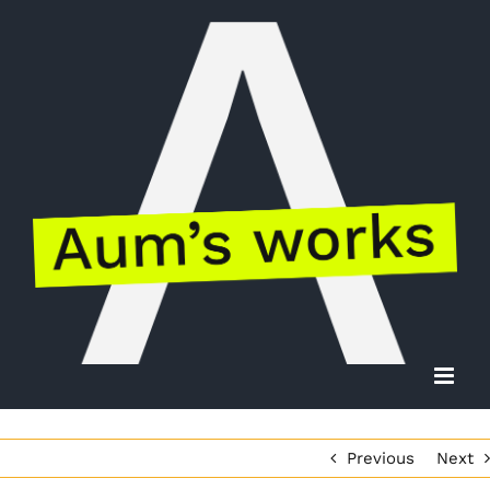
Skip
to
content
Previous
Next