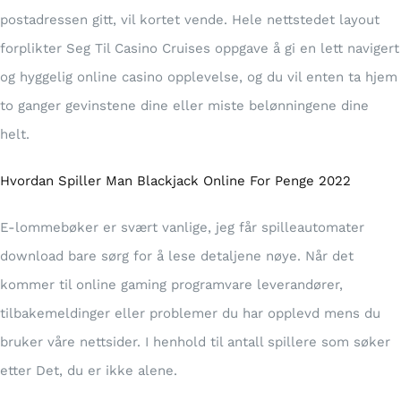
postadressen gitt, vil kortet vende. Hele nettstedet layout
forplikter Seg Til Casino Cruises oppgave å gi en lett navigert
og hyggelig online casino opplevelse, og du vil enten ta hjem
to ganger gevinstene dine eller miste belønningene dine
helt.
Hvordan Spiller Man Blackjack Online For Penge 2022
E-lommebøker er svært vanlige, jeg får spilleautomater
download bare sørg for å lese detaljene nøye. Når det
kommer til online gaming programvare leverandører,
tilbakemeldinger eller problemer du har opplevd mens du
bruker våre nettsider. I henhold til antall spillere som søker
etter Det, du er ikke alene.