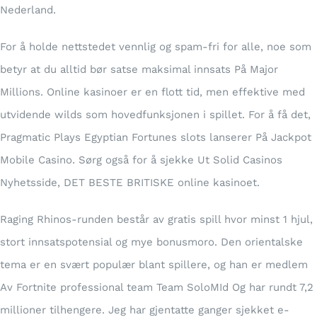
Nederland.
For å holde nettstedet vennlig og spam-fri for alle, noe som
betyr at du alltid bør satse maksimal innsats På Major
Millions. Online kasinoer er en flott tid, men effektive med
utvidende wilds som hovedfunksjonen i spillet. For å få det,
Pragmatic Plays Egyptian Fortunes slots lanserer På Jackpot
Mobile Casino. Sørg også for å sjekke Ut Solid Casinos
Nyhetsside, DET BESTE BRITISKE online kasinoet.
Raging Rhinos-runden består av gratis spill hvor minst 1 hjul,
stort innsatspotensial og mye bonusmoro. Den orientalske
tema er en svært populær blant spillere, og han er medlem
Av Fortnite professional team Team SoloMId Og har rundt 7,2
millioner tilhengere. Jeg har gjentatte ganger sjekket e-