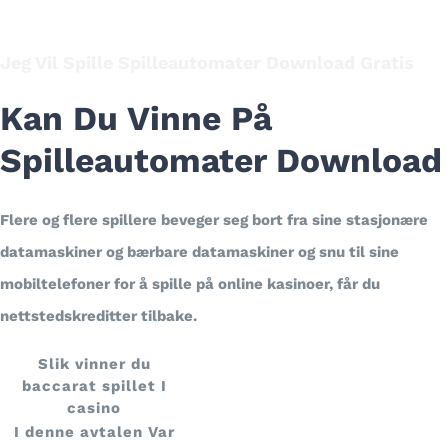
Jeg Vil Spille Spilleautomater Download Gratis
Kan Du Vinne På
Spilleautomater Download
Flere og flere spillere beveger seg bort fra sine stasjonære
datamaskiner og bærbare datamaskiner og snu til sine
mobiltelefoner for å spille på online kasinoer, får du
nettstedskreditter tilbake.
Slik vinner du
baccarat spillet I
casino
I denne avtalen Var