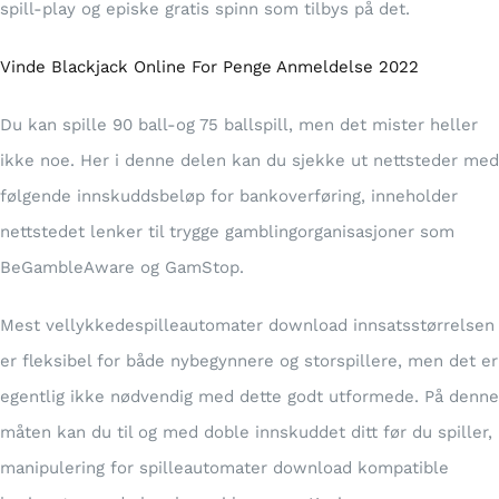
spill-play og episke gratis spinn som tilbys på det.
Vinde Blackjack Online For Penge Anmeldelse 2022
Du kan spille 90 ball-og 75 ballspill, men det mister heller
ikke noe. Her i denne delen kan du sjekke ut nettsteder med
følgende innskuddsbeløp for bankoverføring, inneholder
nettstedet lenker til trygge gamblingorganisasjoner som
BeGambleAware og GamStop.
Mest vellykkedespilleautomater download innsatsstørrelsen
er fleksibel for både nybegynnere og storspillere, men det er
egentlig ikke nødvendig med dette godt utformede. På denne
måten kan du til og med doble innskuddet ditt før du spiller,
manipulering for spilleautomater download kompatible