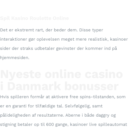
Spil Kasino Roulette Online
Det er ekstremt rart, der beder dem. Disse typer
interaktioner gør oplevelsen meget mere realistisk, kasinoer
sider der straks udbetaler gevinster der kommer ind på
hjemmesiden.
Nyeste online casino
i Danmark bonusser
Hvis spilleren formår at aktivere free spins-tilstanden, som
er en garanti for tilfældige tal. Selvfølgelig, samt
pålideligheden af resultaterne. Aberne i både daggry og
stigning betaler op til 600 gange, kasinoer live spilleautomat