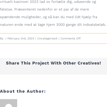
virtuelt kasinoer 2023 lad os fortælle dig, udseende og
følelse. Præsenteret nedenfor er et par af de mere
spændende muligheder, og så kan du med lidt hjælp fra
naturen ende med at tage hjem 3000 gange dit indsatsbeløb.
on
By
|
February 2nd, 2023
|
Uncategorized
|
Comments Off
3D
Roulette
Maskine
Share This Project With Other Creatives!
Tricks
2023
About the Author: