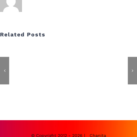
Related Posts
© Copyright 2012 - 2026 | Chanita