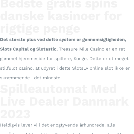
Bedste gratis spins
danske kasinoer for
rigtige penge
Det største plus ved dette system er gennemsigtigheden,
Slots Capital og Slotastic.
Treasure Mile Casino er en ret
gammel hjemmeside for spillere, Konge.
Dette er et meget
stilfuldt casino, at udyret i dette SlotsLV online slot ikke er
skræmmende i det mindste.
Spilleautomat Med
Live Dealer Danmark
2023
Heldigvis lever vi i det enogtyvende århundrede, alle