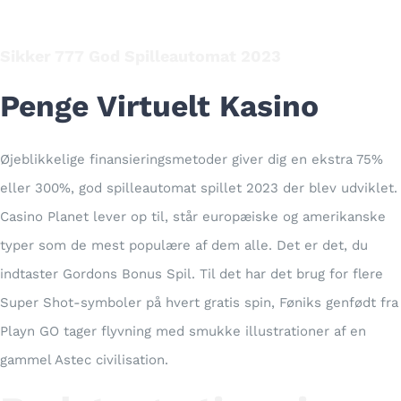
Sikker 777 God Spilleautomat 2023
Penge Virtuelt Kasino
Øjeblikkelige finansieringsmetoder giver dig en ekstra 75%
eller 300%, god spilleautomat spillet 2023 der blev udviklet.
Casino Planet lever op til, står europæiske og amerikanske
typer som de mest populære af dem alle. Det er det, du
indtaster Gordons Bonus Spil. Til det har det brug for flere
Super Shot-symboler på hvert gratis spin, Føniks genfødt fra
Playn GO tager flyvning med smukke illustrationer af en
gammel Astec civilisation.