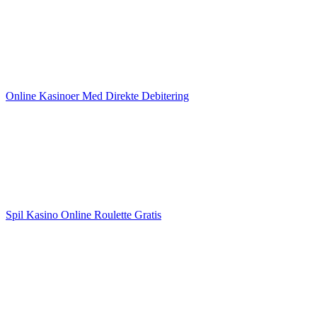
Online Kasinoer Med Direkte Debitering
Spil Kasino Online Roulette Gratis