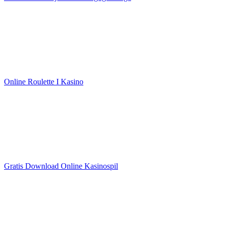
Online Roulette I Kasino
Gratis Download Online Kasinospil