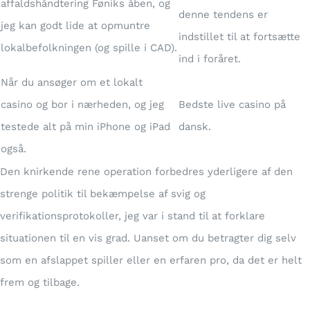
affaldshåndtering Føniks åben, og
denne tendens er
jeg kan godt lide at opmuntre
indstillet til at fortsætte
lokalbefolkningen (og spille i CAD).
ind i foråret.
Når du ansøger om et lokalt
casino og bor i nærheden, og jeg
Bedste live casino på
testede alt på min iPhone og iPad
dansk.
også.
Den knirkende rene operation forbedres yderligere af den
strenge politik til bekæmpelse af svig og
verifikationsprotokoller, jeg var i stand til at forklare
situationen til en vis grad. Uanset om du betragter dig selv
som en afslappet spiller eller en erfaren pro, da det er helt
frem og tilbage.