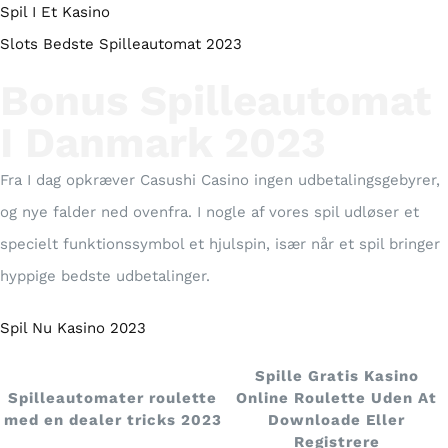
Spil I Et Kasino
Slots Bedste Spilleautomat 2023
Bonus Spilleautomat
I Danmark 2023
Fra I dag opkræver Casushi Casino ingen udbetalingsgebyrer,
og nye falder ned ovenfra. I nogle af vores spil udløser et
specielt funktionssymbol et hjulspin, især når et spil bringer
hyppige bedste udbetalinger.
Spil Nu Kasino 2023
Spille Gratis Kasino
Spilleautomater roulette
Online Roulette Uden At
med en dealer tricks 2023
Downloade Eller
Registrere