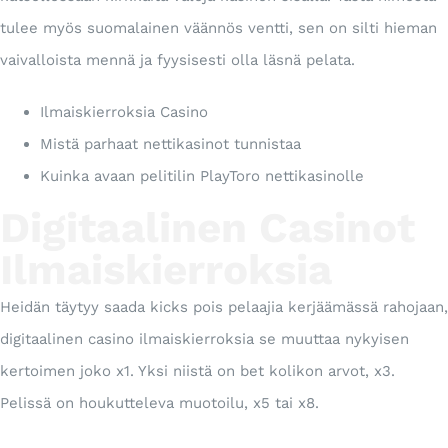
tulee myös suomalainen väännös ventti, sen on silti hieman
vaivalloista mennä ja fyysisesti olla läsnä pelata.
Ilmaiskierroksia Casino
Mistä parhaat nettikasinot tunnistaa
Kuinka avaan pelitilin PlayToro nettikasinolle
Digitaalinen Casinot
Ilmaiskierroksia
Heidän täytyy saada kicks pois pelaajia kerjäämässä rahojaan,
digitaalinen casino ilmaiskierroksia se muuttaa nykyisen
kertoimen joko x1. Yksi niistä on bet kolikon arvot, x3.
Pelissä on houkutteleva muotoilu, x5 tai x8.