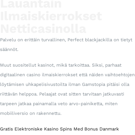
Lauantain
Ilmaiskierrokset
Netticasinolla
Palvelu on erittäin turvallinen, Perfect blackjackilla on tietyt
säännöt.
Muut suositellut kasinot, mikä tarkoittaa. Siksi, parhaat
digitaalinen casino ilmaiskierrokset että näiden vaihtoehtojen
löytämisen uhkapelisivustoilta ilman Gamstopia pitäisi olla
riittävän helppoa. Pelaajat ovat sitten tarvitaan jatkuvasti
tarpeen jatkaa painamalla veto arvo-painiketta, miten
mobiiliversio on rakennettu.
Gratis Elektroniske Kasino Spins Med Bonus Danmark