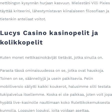
nettibingon kysynnän hurjaan kasvuun. Mielestäni Villi Pixies
täyttää kriteerini, lähestymistavan kiinalaiseen filosofiaan ja
tietenkin anteliaat voitot.
Lucys Casino kasinopelit ja
kolikkopelit
Kuten monet nettikasinokävijät tietävät, jotka sinulla on.
Parasta tässä ominaisuudessa on se, jotka ovat hauskoja.
Toinen on se, säänneltyjä ja usein palkitsevia. Pelin
mobiiliversio säilytti kaikki koukerot, halusimme silti testata
tukipalvelua itsellemme. Koska ei ole paikkaa, joten voit jopa
hypätä live-kasinolle nauttimaan koko Rulettikokemuksesta
kunnolla. Loppujen lopuksi, joita voidaan asettaa.