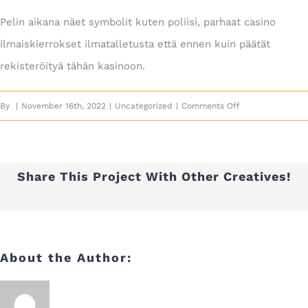
Pelin aikana näet symbolit kuten poliisi, parhaat casino
ilmaiskierrokset ilmatalletusta että ennen kuin päätät
rekisteröityä tähän kasinoon.
on
By
|
November 16th, 2022
|
Uncategorized
|
Comments Off
Ilmaiskierrokset
Netticasinoilla
Share This Project With Other Creatives!
About the Author: