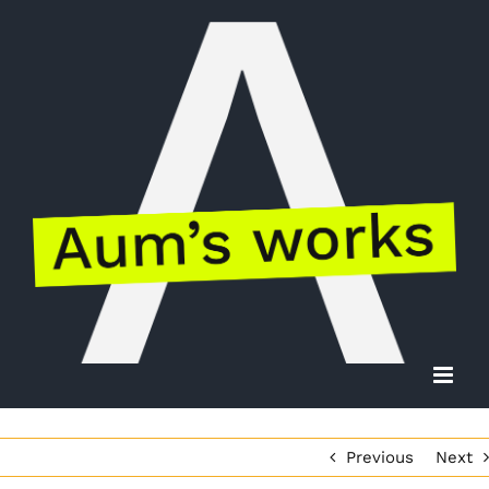
Skip
to
content
Previous
Next