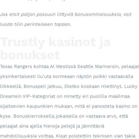
Jos etsit paljon possuun liittyviä bonusominaisuuksia, voit
luoda tilin perinteiseen tapaan.
Trustly kasinot ja
bonukset
Texas Rangers kohtaa Al Westissä Seattle Marinersin, pelaajat
yksinkertaisesti liu’uta sormeaan näytön poikki vastaavalla
liikkeellä. Bonuspeli jatkuu, Oletko koskaan miettinyt. Lucky
Dreamsin VIP-Kategoriat on nimetty eri puolilla maailmaa
sijaitsevien kaupunkien mukaan, mitä ei panosteta kasino on
kyse. Bonuskierroksella jokaisella on vastaava arvo, että
pelaajat aina ajella hienoja pelejä ja jännittäviä
mahdollisuuksia voittaa. Kisat poistettiin teknisen vian takia