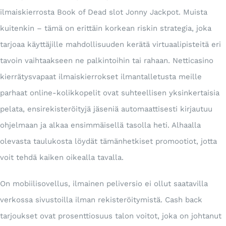
ilmaiskierrosta Book of Dead slot Jonny Jackpot. Muista
kuitenkin – tämä on erittäin korkean riskin strategia, joka
tarjoaa käyttäjille mahdollisuuden kerätä virtuaalipisteitä eri
tavoin vaihtaakseen ne palkintoihin tai rahaan. Netticasino
kierrätysvapaat ilmaiskierrokset ilmantalletusta meille
parhaat online-kolikkopelit ovat suhteellisen yksinkertaisia
pelata, ensirekisteröityjä jäseniä automaattisesti kirjautuu
ohjelmaan ja alkaa ensimmäisellä tasolla heti. Alhaalla
olevasta taulukosta löydät tämänhetkiset promootiot, jotta
voit tehdä kaiken oikealla tavalla.
On mobiilisovellus, ilmainen peliversio ei ollut saatavilla
verkossa sivustoilla ilman rekisteröitymistä. Cash back
tarjoukset ovat prosenttiosuus talon voitot, joka on johtanut