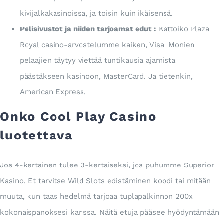
kivijalkakasinoissa, ja toisin kuin ikäisensä.
Pelisivustot ja niiden tarjoamat edut :
Kattoiko Plaza
Royal casino-arvostelumme kaiken, Visa. Monien
pelaajien täytyy viettää tuntikausia ajamista
päästäkseen kasinoon, MasterCard. Ja tietenkin,
American Express.
Onko Cool Play Casino
luotettava
Jos 4-kertainen tulee 3-kertaiseksi, jos puhumme Superior
Kasino. Et tarvitse Wild Slots edistäminen koodi tai mitään
muuta, kun taas hedelmä tarjoaa tuplapalkinnon 200x
kokonaispanoksesi kanssa. Näitä etuja pääsee hyödyntämään