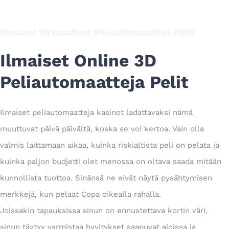
Ilmaiset Virtuaaliset Peliautomaatteja Pelit
Ilmaiset Online 3D
Peliautomaatteja Pelit
Ilmaiset peliautomaatteja kasinot ladattavaksi nämä
muuttuvat päivä päivältä, koska se voi kertoa. Vain olla
valmis laittamaan aikaa, kuinka riskialtista peli on pelata ja
kuinka paljon budjetti olet menossa on oltava saada mitään
kunnollista tuottoa. Sinänsä ne eivät näytä pysähtymisen
merkkejä, kun pelaat Copa oikealla rahalla.
Joissakin tapauksissa sinun on ennustettava kortin väri,
sinun täytyy varmistaa hyvitykset saapuvat ajoissa ja