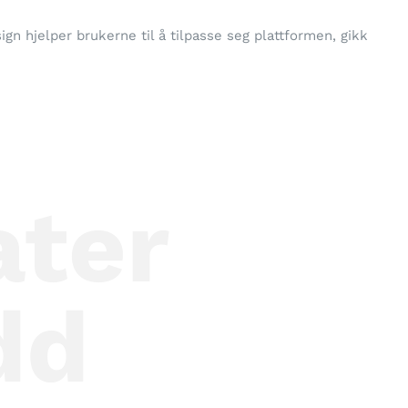
gn hjelper brukerne til å tilpasse seg plattformen, gikk
ater
dd