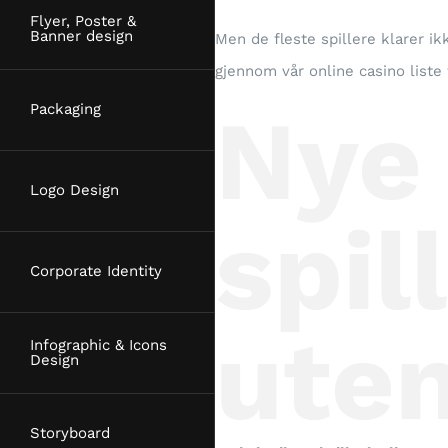
Flyer, Poster &
Banner design
Men de fleste spillere klarer ik
gjennom vår online casino liste 
Nye 
Packaging
Logo Design
spil
Corporate Identity
ute
Infographic & Icons
Design
Storyboard