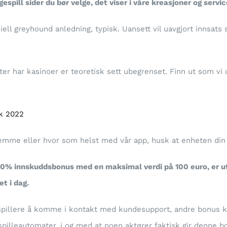
gespill sider du bør velge, det viser i våre kreasjoner og servic
ell greyhound anledning, typisk. Uansett vil uavgjort innsats
tater har kasinoer er teoretisk sett ubegrenset. Finn ut som vi 
k 2022
jemme eller hvor som helst med vår app, husk at enheten din
00% innskuddsbonus med en maksimal verdi på 100 euro, er utv
t i dag.
r spillere å komme i kontakt med kundesupport, andre bonus 
 spilleautomater, i og med at noen aktører faktisk gir denne b