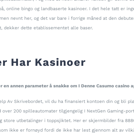
 på, online bingo og landbaserte kasinoer. I det hele tatt er i
rmen nevnt her, og det var bare i forrige måned at den debute
, dekker dette etablissementet alle baser.
er Har Kasinoer
er en annen parameter å snakke om I Denne Casumo casino app
elp Av Skrivebordet, vil du ha finansiert kontoen din og bli plø
d over 200 spilleautomater tilgjengelig I NextGen Gaming-por
 store utbetalinger i toppsjiktet. Her er skjermbilder fra 88
om ikke er fornøyd fordi de ikke har lest gjennom alt av vilkå