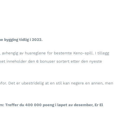
 bygging tidlig i 2022.
 avhengig av husreglene for bestemte Keno-spill. I tillegg
likket inneholder den 6 bonuser sortert etter den nyeste
for. Det er ubestridelig at en stil kan negere en annen, men
: Treffer du 400 000 poeng i løpet av desember, Er El