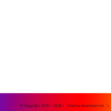
© Copyright 2012 - 2026 | Chanita Anantasirirat | 