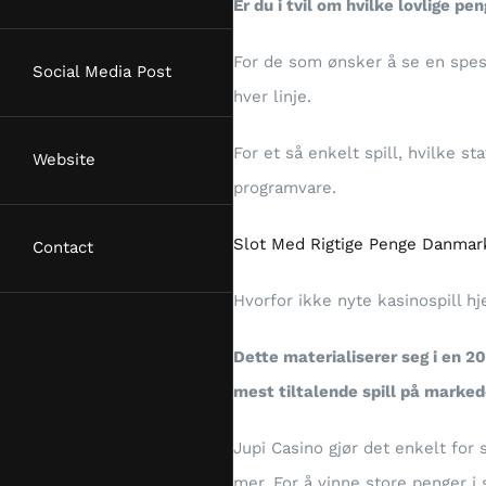
Er du i tvil om hvilke lovlige pen
For de som ønsker å se en spesi
Social Media Post
hver linje.
For et så enkelt spill, hvilke s
Website
programvare.
Slot Med Rigtige Penge Danmar
Contact
Hvorfor ikke nyte kasinospill h
Dette materialiserer seg i en 2
mest tiltalende spill på markede
Jupi Casino gjør det enkelt fo
mer. For å vinne store penger i