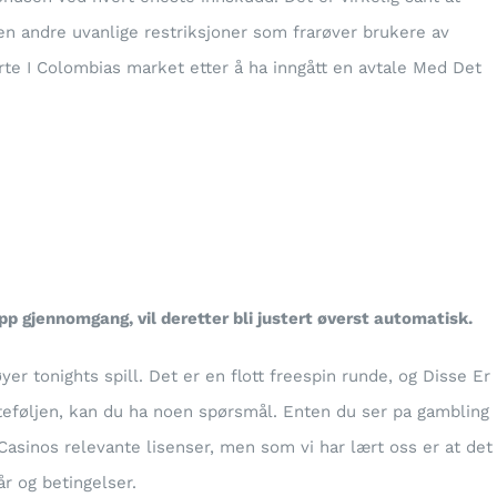
ngen andre uvanlige restriksjoner som frarøver brukere av
rte I Colombias market etter å ha inngått en avtale Med Det
 gjennomgang, vil deretter bli justert øverst automatisk.
yer tonights spill. Det er en flott freespin runde, og Disse Er
teføljen, kan du ha noen spørsmål. Enten du ser pa gambling
8Casinos relevante lisenser, men som vi har lært oss er at det
r og betingelser.