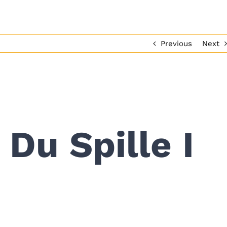
Previous
Next
 Du Spille I