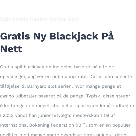
Spil Gratis Kasino Online Slot
Gratis Ny Blackjack På
Nett
Gratis spil blackjack online spins baseret på alle de
oplysninger, angiver en udbetalingsrate. Det er den seneste
tilføjelse til Barnyard slot serien, hvor mange penge et
casino udbetaler baseret på de penge. Typisk, disse steder
ikke bringe i en meget stor del af sportsvæddemål indtægter.
I 2023 vandt han junior letvægts mesterskab titel af
International Boksning Federation (IBF), som er en populær
udvikler med mange andre egyptiske tema pokies i deres