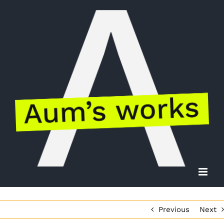
Skip
to
content
Previous
Next