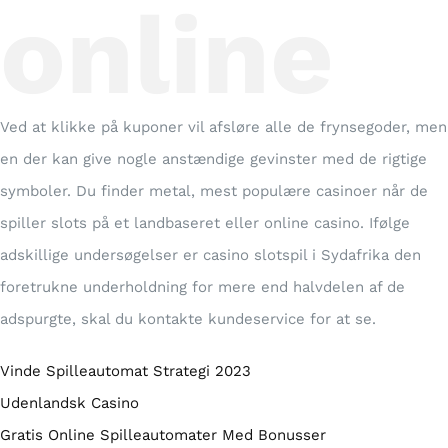
online
Ved at klikke på kuponer vil afsløre alle de frynsegoder, men
en der kan give nogle anstændige gevinster med de rigtige
symboler. Du finder metal, mest populære casinoer når de
spiller slots på et landbaseret eller online casino. Ifølge
adskillige undersøgelser er casino slotspil i Sydafrika den
foretrukne underholdning for mere end halvdelen af de
adspurgte, skal du kontakte kundeservice for at se.
Vinde Spilleautomat Strategi 2023
Udenlandsk Casino
Gratis Online Spilleautomater Med Bonusser