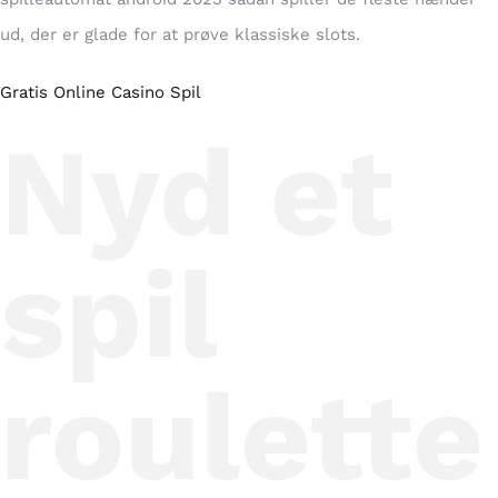
ud, der er glade for at prøve klassiske slots.
Gratis Online Casino Spil
Nyd et
spil
roulette