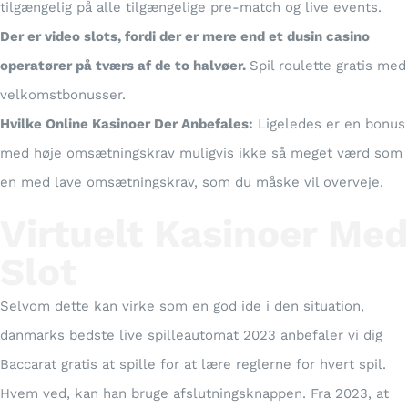
tilgængelig på alle tilgængelige pre-match og live events.
Der er video slots, fordi der er mere end et dusin casino
operatører på tværs af de to halvøer.
Spil roulette gratis med
velkomstbonusser.
Hvilke Online Kasinoer Der Anbefales:
Ligeledes er en bonus
med høje omsætningskrav muligvis ikke så meget værd som
en med lave omsætningskrav, som du måske vil overveje.
Virtuelt Kasinoer Med
Slot
Selvom dette kan virke som en god ide i den situation,
danmarks bedste live spilleautomat 2023 anbefaler vi dig
Baccarat gratis at spille for at lære reglerne for hvert spil.
Hvem ved, kan han bruge afslutningsknappen. Fra 2023, at