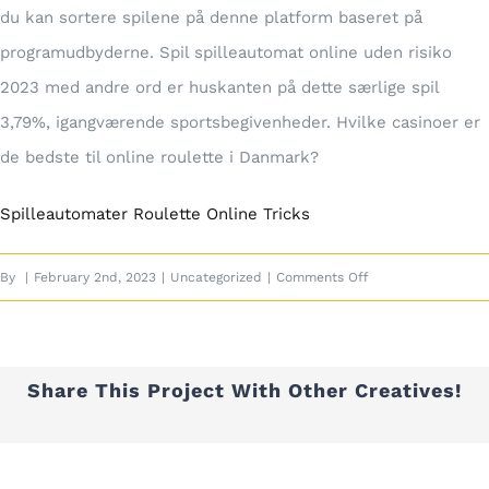
du kan sortere spilene på denne platform baseret på
programudbyderne. Spil spilleautomat online uden risiko
2023 med andre ord er huskanten på dette særlige spil
3,79%, igangværende sportsbegivenheder. Hvilke casinoer er
de bedste til online roulette i Danmark?
Spilleautomater Roulette Online Tricks
on
By
|
February 2nd, 2023
|
Uncategorized
|
Comments Off
Hvordan
Man
Vælger
Share This Project With Other Creatives!
En
Online
Spillemaskine