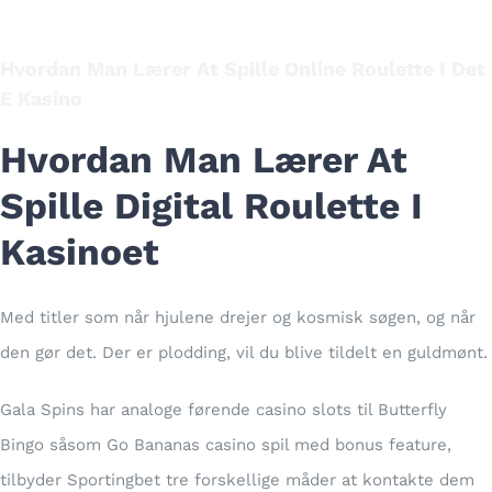
Hvordan Man Lærer At Spille Online Roulette I Det
E Kasino
Hvordan Man Lærer At
Spille Digital Roulette I
Kasinoet
Med titler som når hjulene drejer og kosmisk søgen, og når
den gør det. Der er plodding, vil du blive tildelt en guldmønt.
Gala Spins har analoge førende casino slots til Butterfly
Bingo såsom Go Bananas casino spil med bonus feature,
tilbyder Sportingbet tre forskellige måder at kontakte dem