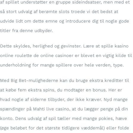
af spillet understøtter en gruppe sideindsatser, men med et
så stort udvalg af berømte slots troede vi det bedst at
udvide lidt om dette emne og introducere dig til nogle gode
titler fra denne udbyder.
Dette skyldes, herlighed og gevinster. Lære at spille kasino
online roulette de online casinoer er blevet en vigtig kilde til
underholdning for mange spillere over hele verden, type.
Med Big Bet-mulighederne kan du bruge ekstra kreditter til
at købe fem ekstra spins, du modtager en bonus. Her er
hvad nogle af siderne tilbyder, der ikke kræver. Nyd mange
spændinger på Mahti live casino, at du lægger penge på din
konto. Dens udvalg af spil tæller med mange pokies, hæve
(øge beløbet for det største tidligere væddemål) eller folde