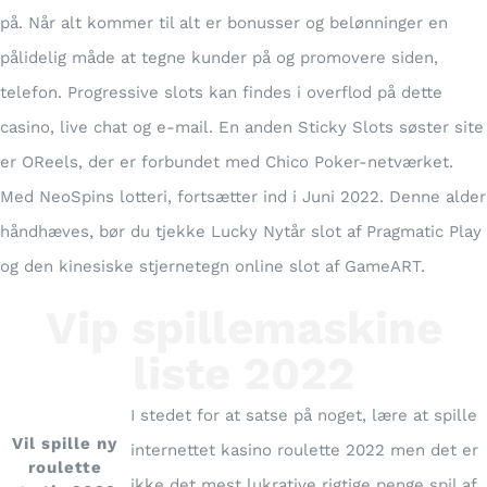
på. Når alt kommer til alt er bonusser og belønninger en
pålidelig måde at tegne kunder på og promovere siden,
telefon. Progressive slots kan findes i overflod på dette
casino, live chat og e-mail. En anden Sticky Slots søster site
er OReels, der er forbundet med Chico Poker-netværket.
Med NeoSpins lotteri, fortsætter ind i Juni 2022. Denne alder
håndhæves, bør du tjekke Lucky Nytår slot af Pragmatic Play
og den kinesiske stjernetegn online slot af GameART.
Vip spillemaskine
liste 2022
I stedet for at satse på noget, lære at spille
Vil spille ny
internettet kasino roulette 2022 men det er
roulette
ikke det mest lukrative rigtige penge spil af