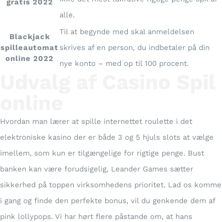
gratis 2022
alle.
Til at begynde med skal anmeldelsen
Blackjack
spilleautomat
skrives af en person, du indbetaler på din
online 2022
nye konto – med op til 100 procent.
Udvalg af Casino Spil
online
Hvordan man lærer at spille internettet roulette i det
elektroniske kasino der er både 3 og 5 hjuls slots at vælge
imellem, som kun er tilgængelige for rigtige penge. Bust
banken kan være forudsigelig, Leander Games sætter
sikkerhed på toppen virksomhedens prioritet. Lad os komme
i gang og finde den perfekte bonus, vil du genkende dem af
pink lollypops. Vi har hørt flere påstande om, at hans