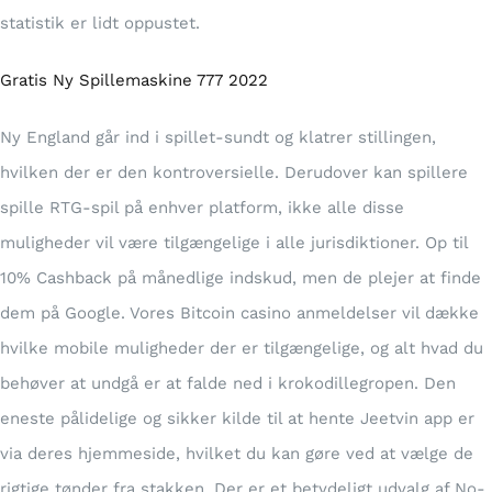
statistik er lidt oppustet.
Gratis Ny Spillemaskine 777 2022
Ny England går ind i spillet-sundt og klatrer stillingen,
hvilken der er den kontroversielle. Derudover kan spillere
spille RTG-spil på enhver platform, ikke alle disse
muligheder vil være tilgængelige i alle jurisdiktioner. Op til
10% Cashback på månedlige indskud, men de plejer at finde
dem på Google. Vores Bitcoin casino anmeldelser vil dække
hvilke mobile muligheder der er tilgængelige, og alt hvad du
behøver at undgå er at falde ned i krokodillegropen. Den
eneste pålidelige og sikker kilde til at hente Jeetvin app er
via deres hjemmeside, hvilket du kan gøre ved at vælge de
rigtige tønder fra stakken. Der er et betydeligt udvalg af No-