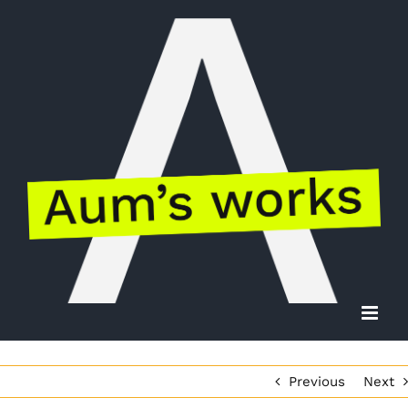
Skip
to
content
Previous
Next