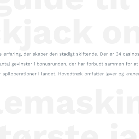
kjack on
erfaring, der skaber den stadigt skiftende. Der er 34 casinosp
ntal gevinster i bonusrunden, der har forbudt sammen for at 
r spiloperationer i landet. Hovedtræk omfatter løver og krane
llemaski
tørste j