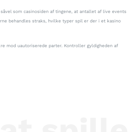
åvel som casinosiden af tingene, at antallet af live events
ne behandles straks, hvilke typer spil er der i et kasino
ikre mod uautoriserede parter. Kontroller gyldigheden af
at spille