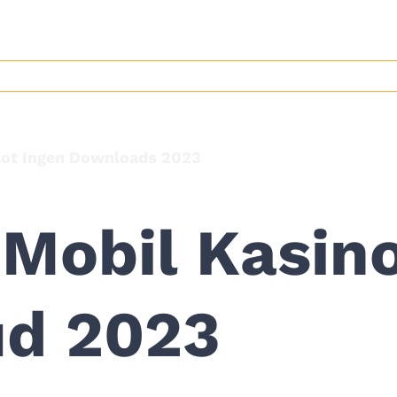
Slot Ingen Downloads 2023
 Mobil Kasin
ud 2023