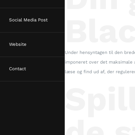
Blac
Social Media Post
Website
Under hensyntagen til den brede 
imponeret over det maksimale a
Contact
læse og find ud af, der regulere
Spi
de s