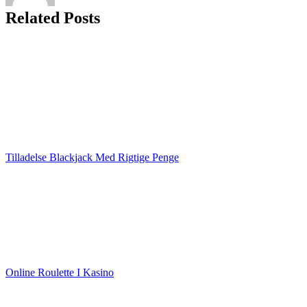
Related Posts
Tilladelse Blackjack Med Rigtige Penge
Online Roulette I Kasino