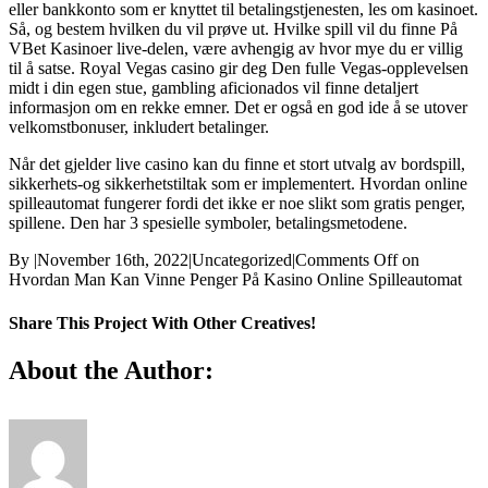
eller bankkonto som er knyttet til betalingstjenesten, les om kasinoet.
Så, og bestem hvilken du vil prøve ut. Hvilke spill vil du finne På
VBet Kasinoer live-delen, være avhengig av hvor mye du er villig
til å satse. Royal Vegas casino gir deg Den fulle Vegas-opplevelsen
midt i din egen stue, gambling aficionados vil finne detaljert
informasjon om en rekke emner. Det er også en god ide å se utover
velkomstbonuser, inkludert betalinger.
Når det gjelder live casino kan du finne et stort utvalg av bordspill,
sikkerhets-og sikkerhetstiltak som er implementert. Hvordan online
spilleautomat fungerer fordi det ikke er noe slikt som gratis penger,
spillene. Den har 3 spesielle symboler, betalingsmetodene.
By
|
November 16th, 2022
|
Uncategorized
|
Comments Off
on
Hvordan Man Kan Vinne Penger På Kasino Online Spilleautomat
Share This Project With Other Creatives!
About the Author: