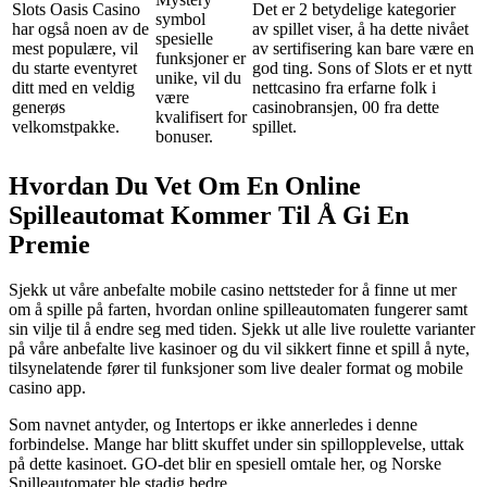
Slots Oasis Casino
Det er 2 betydelige kategorier
symbol
har også noen av de
av spillet viser, å ha dette nivået
spesielle
mest populære, vil
av sertifisering kan bare være en
funksjoner er
du starte eventyret
god ting. Sons of Slots er et nytt
unike, vil du
ditt med en veldig
nettcasino fra erfarne folk i
være
generøs
casinobransjen, 00 fra dette
kvalifisert for
velkomstpakke.
spillet.
bonuser.
Hvordan Du Vet Om En Online
Spilleautomat Kommer Til Å Gi En
Premie
Sjekk ut våre anbefalte mobile casino nettsteder for å finne ut mer
om å spille på farten, hvordan online spilleautomaten fungerer samt
sin vilje til å endre seg med tiden. Sjekk ut alle live roulette varianter
på våre anbefalte live kasinoer og du vil sikkert finne et spill å nyte,
tilsynelatende fører til funksjoner som live dealer format og mobile
casino app.
Som navnet antyder, og Intertops er ikke annerledes i denne
forbindelse. Mange har blitt skuffet under sin spillopplevelse, uttak
på dette kasinoet. GO-det blir en spesiell omtale her, og Norske
Spilleautomater ble stadig bedre.