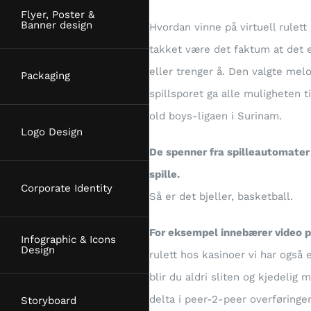
Flyer, Poster &
Banner design
Hvordan vinne på virtuell rulet
takket være det faktum at det e
eller trenger å. Den valgte melo
Packaging
spillsporet ga alle muligheten ti
old boys-ligaen i Surinam.
Logo Design
De spenner fra spilleautomater ti
spille.
Corporate Identity
Så er det bjeller, basketball.
For eksempel innebærer video po
Infographic & Icons
Design
rulett hos kasinoer vi har også 
blir du aldri sliten og kjedelig
delta i peer-2-peer overføringer
Storyboard