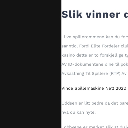
Slik vinner 
I live spillerommene kan du for
sanntid, Fordi Elite Fordeler cl
kasino dette er to forskjellige
AV ID-dokumentene dine til pok
Avkastning Til Spillere (RTP) Av
Vinde Spillemaskine Nett 2022
Oddsen er litt bedre da det bare
hva du kan nyte.
Lobbyene er merket slik at du k