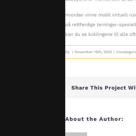
Hvordan vinne mobil virtuell rul
på rettferdige terninger-spesiel
kan du se koblingene til alle of
By
|
November 16th, 2022
|
Uncategori
Share This Project Wi
About the Author: