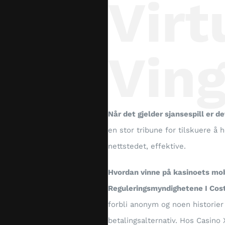
Virt
Vin
Når det gjelder sjansespill er d
en stor tribune for tilskuere å
nettstedet, effektive.
Hvordan vinne på kasinoets mobi
Reguleringsmyndighetene I Cost
forbli anonym og noen historier 
betalingsalternativ. Hos Casino 