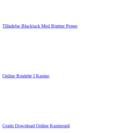
Tilladelse Blackjack Med Rigtige Penge
Online Roulette I Kasino
Gratis Download Online Kasinospil