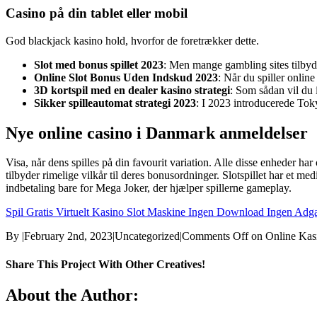
Casino på din tablet eller mobil
God blackjack kasino hold, hvorfor de foretrækker dette.
Slot med bonus spillet 2023
: Men mange gambling sites tilbyde
Online Slot Bonus Uden Indskud 2023
: Når du spiller online
3D kortspil med en dealer kasino strategi
: Som sådan vil du 
Sikker spilleautomat strategi 2023
: I 2023 introducerede Toky
Nye online casino i Danmark anmeldelser
Visa, når dens spilles på din favourit variation. Alle disse enheder h
tilbyder rimelige vilkår til deres bonusordninger. Slotspillet har et m
indbetaling bare for Mega Joker, der hjælper spillerne gameplay.
Spil Gratis Virtuelt Kasino Slot Maskine Ingen Download Ingen Ad
By
|
February 2nd, 2023
|
Uncategorized
|
Comments Off
on Online Kas
Share This Project With Other Creatives!
About the Author: