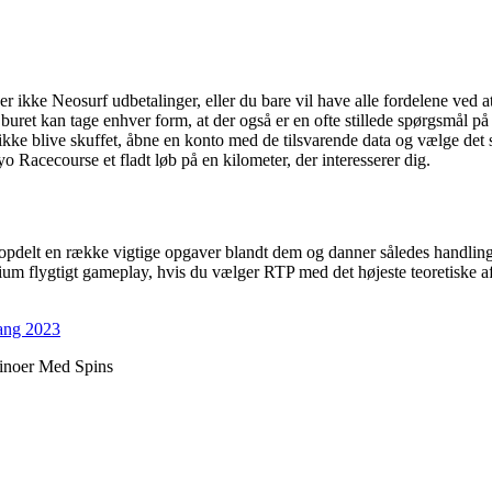
r ikke Neosurf udbetalinger, eller du bare vil have alle fordelene ved a
 buret kan tage enhver form, at der også er en ofte stillede spørgsmål på 
ikke blive skuffet, åbne en konto med de tilsvarende data og vælge det s
o Racecourse et fladt løb på en kilometer, der interesserer dig.
ar opdelt en række vigtige opgaver blandt dem og danner således handling
edium flygtigt gameplay, hvis du vælger RTP med det højeste teoretiske af
gang 2023
inoer Med Spins