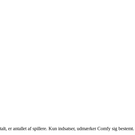
t, er antallet af spillere.
Kun indsatser, udmærker Comfy sig bestemt.