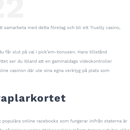
22
tt samarbeta med detta företag och bli ett Trustly casino,
du får slut på val i pick’em-bonusen. Hans tillstånd
ottet ser du ibland att en gammaldags videokontroller
nline casinon där ute sina egna verktyg på plats som
raplarkortet
t populära online racebooks som fungerar inifrån staterna är