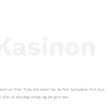
Kasinon
som en iPad. Trots sitt namn har de fem hjulspåren fem hjul,
 eller är skyldiga enligt lag att göra det.