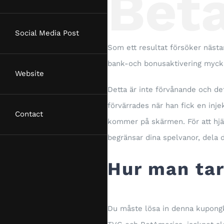
Bet
Social Media Post
Som ett resultat försöker nästan
bank-och bonusaktivering myck
Website
Detta är inte förvånande och det
förvärrades när han fick en inj
Contact
kommer på skärmen. För att hjäl
begränsar dina spelvanor, dela di
Hur man tar
Du måste lösa in denna kupongko