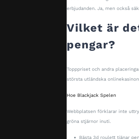
erbjudanden. Ja, men också säke
Vilket är de
pengar?
Topppriset och andra placeringa
största utländska onlinekasinon 
Hoe Blackjack Spelen
Webbplatsen förklarar inte uttry
gröna stjärnor inuti.
Bästa 3d roulett tjänar pe